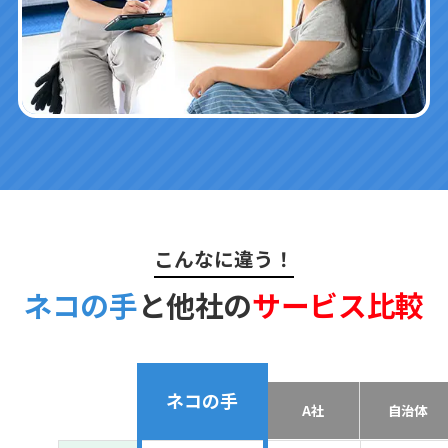
こんなに違う！
ネコの手
と他社の
サービス比較
ネコの手
A社
自治体