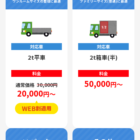
ワンルームサイズの整理に最適
ファミリーサイズ(普通)に最適
対応車
対応車
2t平車
2t箱車(半)
料金
料金
50,000
円～
通常価格
30,000円
20,000
円～