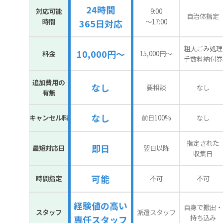
24時間
対応可能
9:00
自治体指定
時間
〜17:00
365日対応
粗大ごみ処理
10,000円～
料金
15,000円〜
手数料納付券
追加費用の
なし
要相談
なし
有無
なし
キャンセル料
前日100%
なし
指定された
即日
最短対応日
翌日以降
収集日
可能
時間指定
不可
不可
経験値の高い
自身で搬出・
スタッフ
派遣スタッフ
持ち込み
専任スタッフ