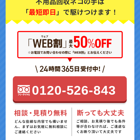
不用品回収ネコの手は
「
最短即日
」で駆けつけます！
0120-526-843