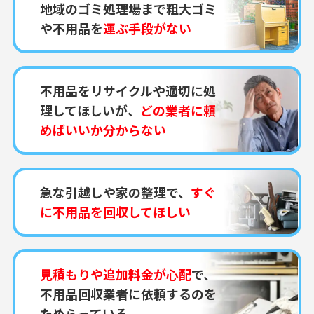
地域のゴミ処理場まで粗大ゴミ
や不用品を
運ぶ手段がない
不用品をリサイクルや適切に処
理してほしいが、
どの業者に頼
めばいいか分からない
急な引越しや家の整理で、
すぐ
に不用品を回収してほしい
見積もりや追加料金が心配
で、
不用品回収業者に依頼するのを
ためらっている