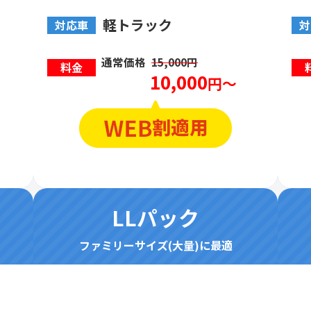
軽トラック
対応車
対
通常価格
15,000円
料金
10,000
円～
LLパック
ファミリーサイズ(大量)に最適