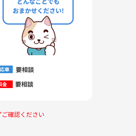
要相談
応車
要相談
料金
ずご確認ください