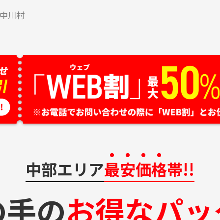
中川村
中部エリア
最安価格
帯!!
の手の
お得なパッ