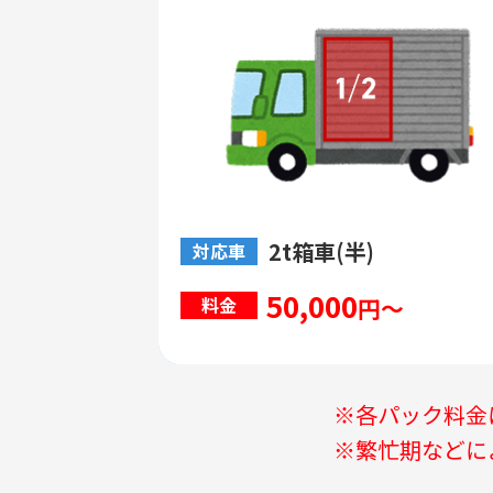
2t箱車(半)
対応車
50,000
円～
料金
※各パック料金
※繁忙期などに