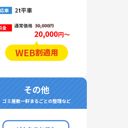
2t平車
応車
通常価格
30,000円
料金
20,000
円～
その他
ゴミ屋敷一軒まるごとの整理など