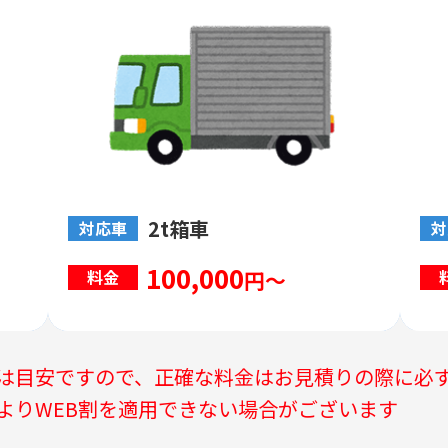
2t箱車
対応車
対
100,000
円～
料金
は目安ですので、正確な料金はお見積りの際に必
よりWEB割を適用できない場合がございます