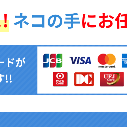
!
ネコの手
にお
ードが
!!