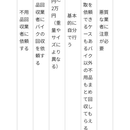
円～
品回
取を
2万
不用
収業
依頼
悪質
円
基本
品回
者に
でき
な業
（重
的に
収業
バイ
るケ
者に
量や
自分
者に
クの
ース
注意
サイ
で行
依頼
回収
もあ
が必
ズに
う
する
を依
るバ
要
より
頼す
イク
異な
る
以外
る）
の不
用品
もま
とめ
て回
収し
ても
らえ
る