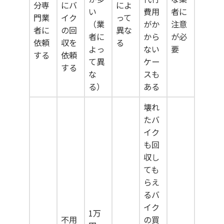
分専
にバ
によ
い
費用
者に
門業
イク
って
（業
がか
注意
者に
の回
異な
者に
から
が必
依頼
収を
る
よっ
ない
要
する
依頼
て異
ケー
する
な
スも
る）
ある
壊れ
たバ
イク
も回
収し
ても
らえ
るバ
イク
1万
不用
の買