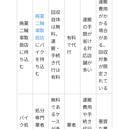
運搬
費用
回収
廃棄
がか
自体
運搬
廃棄
二輪
かる
は無
の手
二輪
車取
場合
料。
間が
車取
扱店
有料
があ
運
省け
扱店
にバ
で代
る、
搬・
る対
に持
イク
行
回収
手続
応店
ち込
を持
対象
き代
舗が
む
ち込
が限
行は
多い
む
定さ
有料
れて
いる
無料
運搬
であ
費用
処分
るケ
や手
バイ
専門
ース
続き
悪質
ク処
業者
業者
が多
代行
な業