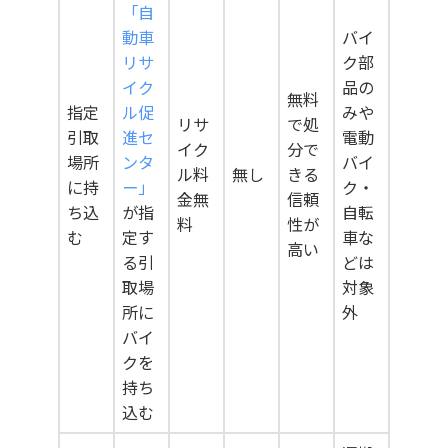
「自
動車
バイ
リサ
ク部
イク
品の
無料
指定
ル促
みや
リサ
で処
引取
進セ
電動
イク
分で
場所
ンタ
バイ
ル料
無し
きる
に持
ー」
ク・
金無
信頼
ち込
が指
自転
料
性が
む
定す
車な
高い
る引
どは
取場
対象
所に
外
バイ
クを
持ち
込む