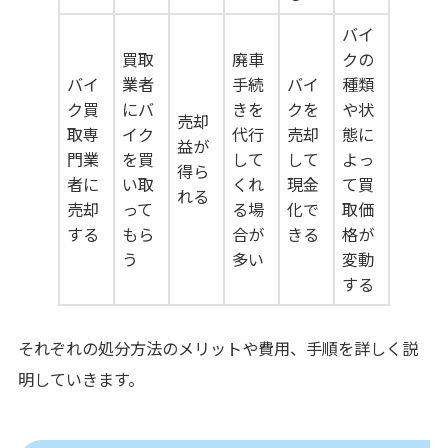
バイ
買取
廃車
クの
バイ
業者
手続
バイ
種類
ク買
にバ
きを
クを
や状
売却
取専
イク
代行
売却
態に
益が
門業
を買
して
して
よっ
得ら
者に
い取
くれ
現金
て買
れる
売却
って
る場
化で
取価
する
もら
合が
きる
格が
う
多い
変動
する
それぞれの処分方法のメリットや費用、手順を詳しく説
明していきます。