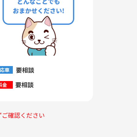
要相談
応車
要相談
料金
ずご確認ください