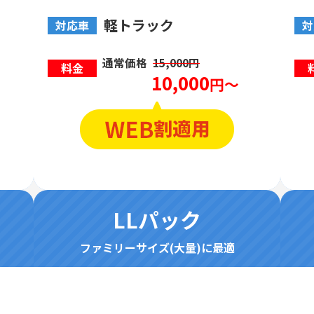
軽トラック
対応車
対
通常価格
15,000円
料金
10,000
円～
LLパック
ファミリーサイズ(大量)に最適