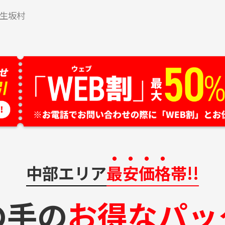
生坂村
中部エリア
最安価格
帯!!
の手の
お得なパッ