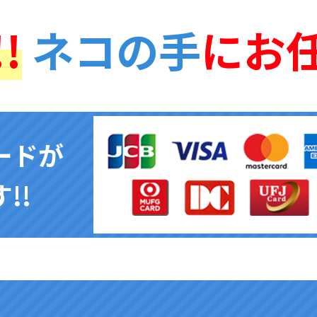
!
ネコの手
にお
ードが
!!