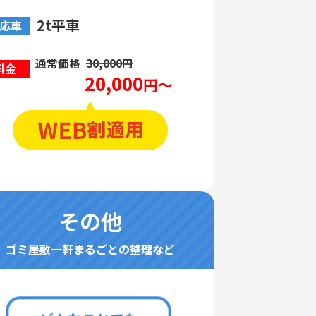
2t平車
応車
通常価格
30,000円
料金
20,000
円～
その他
ゴミ屋敷一軒まるごとの整理など