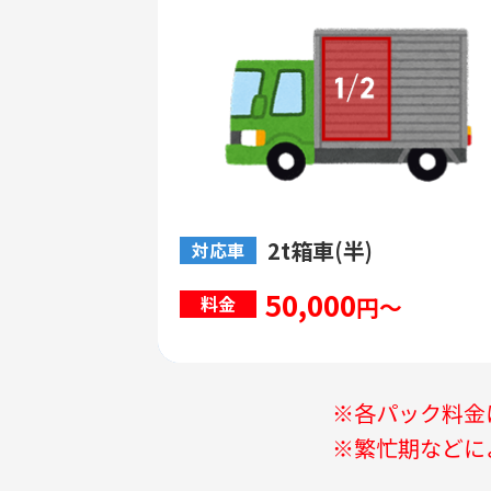
2t箱車(半)
対応車
50,000
円～
料金
※各パック料金
※繁忙期などに