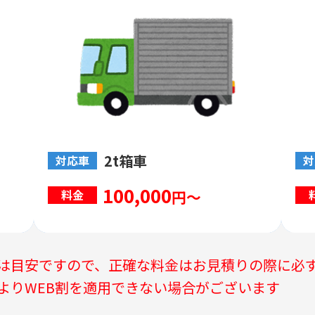
2t箱車
対応車
対
100,000
円～
料金
は目安ですので、正確な料金はお見積りの際に必
よりWEB割を適用できない場合がございます