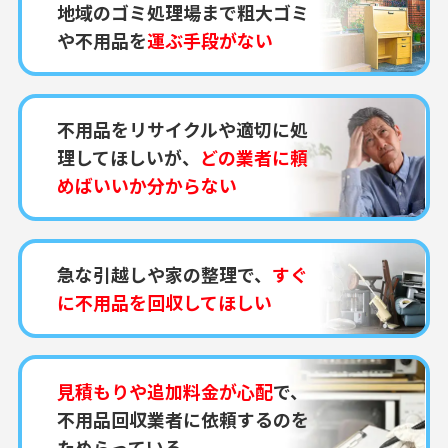
地域のゴミ処理場まで粗大ゴミ
や不用品を
運ぶ手段がない
不用品をリサイクルや適切に処
理してほしいが、
どの業者に頼
めばいいか分からない
急な引越しや家の整理で、
すぐ
に不用品を回収してほしい
見積もりや追加料金が心配
で、
不用品回収業者に依頼するのを
ためらっている