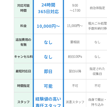
24時間
対応可能
9:00
自治体指定
時間
〜17:00
365日対応
粗大ごみ処理
10,000円～
料金
15,000円〜
手数料納付券
追加費用の
なし
要相談
なし
有無
なし
キャンセル料
前日100%
なし
指定された
即日
最短対応日
翌日以降
収集日
可能
時間指定
不可
不可
経験値の高い
自身で搬出・
スタッフ
派遣スタッフ
持ち込み
専任スタッフ