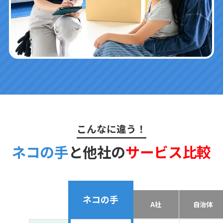
こんなに違う！
ネコの手
と他社の
サービス比較
ネコの手
A社
自治体