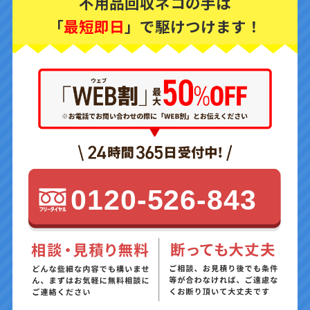
不用品回収ネコの手は
「
最短即日
」で駆けつけます！
0120-526-843