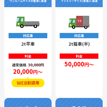
ワンルームサイズの整理に最適
ファミリーサイズ(普通)に最適
対応車
対応車
2t平車
2t箱車(半)
料金
料金
50,000
円～
通常価格
30,000円
20,000
円～