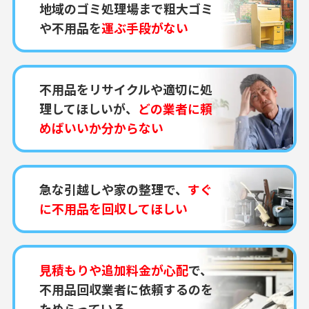
地域のゴミ処理場まで粗大ゴミ
や不用品を
運ぶ手段がない
不用品をリサイクルや適切に処
理してほしいが、
どの業者に頼
めばいいか分からない
急な引越しや家の整理で、
すぐ
に不用品を回収してほしい
見積もりや追加料金が心配
で、
不用品回収業者に依頼するのを
ためらっている