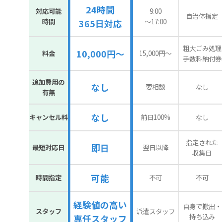
24時間
対応可能
9:00
自治体指定
時間
〜17:00
365日対応
粗大ごみ処理
10,000円～
料金
15,000円〜
手数料納付券
追加費用の
なし
要相談
なし
有無
なし
キャンセル料
前日100%
なし
指定された
即日
最短対応日
翌日以降
収集日
可能
時間指定
不可
不可
経験値の高い
自身で搬出・
スタッフ
派遣スタッフ
持ち込み
専任スタッフ