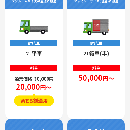
ワンルームサイズの整理に最適
ファミリーサイズ(普通)に最適
対応車
対応車
2t平車
2t箱車(半)
料金
料金
50,000
円～
通常価格
30,000円
20,000
円～