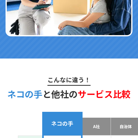
こんなに違う！
ネコの手
と他社の
サービス比較
ネコの手
A社
自治体