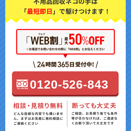
不用品回収ネコの手は
「
最短即日
」で駆けつけます！
0120-526-843