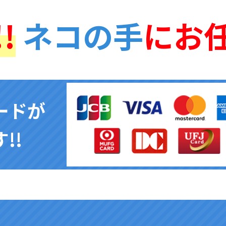
!
ネコの手
にお
ードが
!!