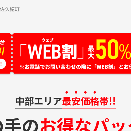
佐久穂町
中部エリア
最安価格
帯!!
の手の
お得なパッ