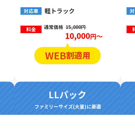
軽トラック
対応車
対
通常価格
15,000円
料金
10,000
円～
LLパック
ファミリーサイズ(大量)に最適