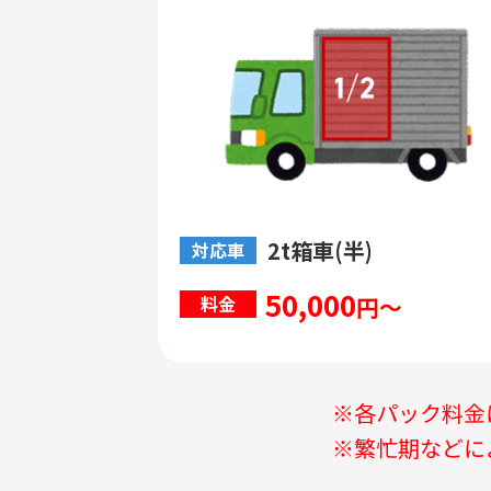
2t箱車(半)
対応車
50,000
円～
料金
※各パック料金
※繁忙期などに