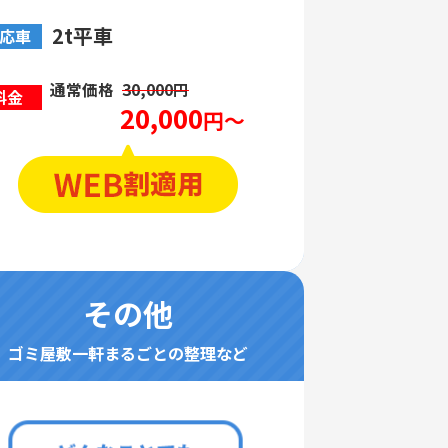
2t平車
応車
通常価格
30,000円
料金
20,000
円～
その他
ゴミ屋敷一軒まるごとの整理など