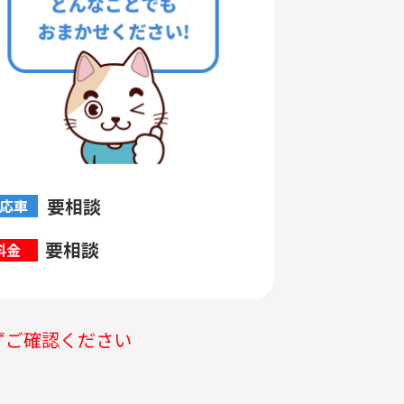
要相談
応車
要相談
料金
ずご確認ください