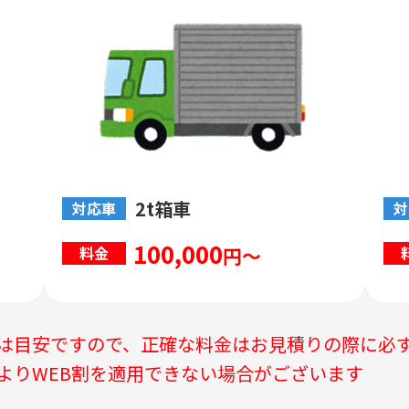
2t箱車
対応車
対
100,000
円～
料金
は目安ですので、正確な料金はお見積りの際に必
よりWEB割を適用できない場合がございます