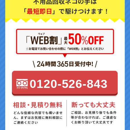
不用品回収ネコの手は
「
最短即日
」で駆けつけます！
0120-526-843