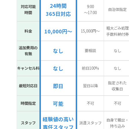
24時間
対応可能
9:00
自治体指定
時間
〜17:00
365日対応
粗大ごみ処理
10,000円～
料金
15,000円〜
手数料納付券
追加費用の
なし
要相談
なし
有無
なし
キャンセル料
前日100%
なし
指定された
即日
最短対応日
翌日以降
収集日
可能
時間指定
不可
不可
経験値の高い
自身で搬出・
スタッフ
派遣スタッフ
持ち込み
専任スタッフ