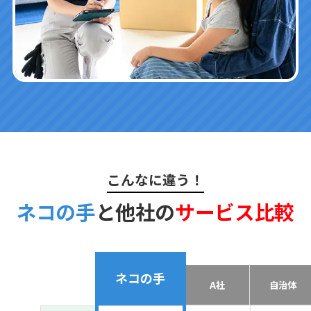
こんなに違う！
ネコの手
と他社の
サービス比較
ネコの手
A社
自治体