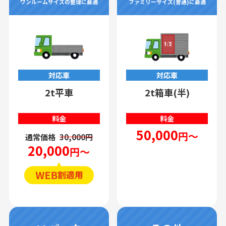
ワンルームサイズの整理に最適
ファミリーサイズ(普通)に最適
対応車
対応車
2t平車
2t箱車(半)
料金
料金
50,000
円～
通常価格
30,000円
20,000
円～