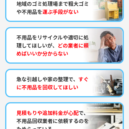
地域のゴミ処理場まで粗大ゴミ
や不用品を
運ぶ手段がない
不用品をリサイクルや適切に処
理してほしいが、
どの業者に頼
めばいいか分からない
急な引越しや家の整理で、
すぐ
に不用品を回収してほしい
見積もりや追加料金が心配
で、
不用品回収業者に依頼するのを
ためらっている