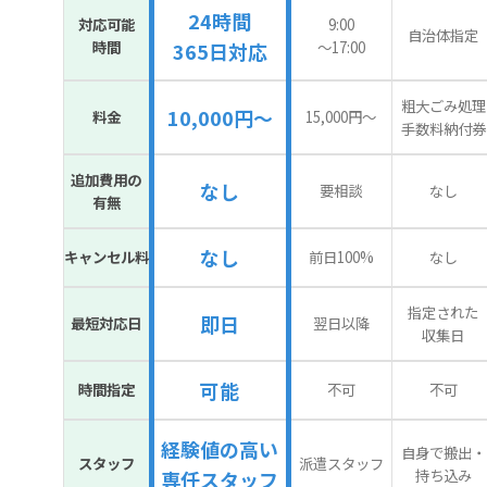
24時間
対応可能
9:00
自治体指定
時間
〜17:00
365日対応
粗大ごみ処理
10,000円～
料金
15,000円〜
手数料納付券
追加費用の
なし
要相談
なし
有無
なし
キャンセル料
前日100%
なし
指定された
即日
最短対応日
翌日以降
収集日
可能
時間指定
不可
不可
経験値の高い
自身で搬出・
スタッフ
派遣スタッフ
持ち込み
専任スタッフ