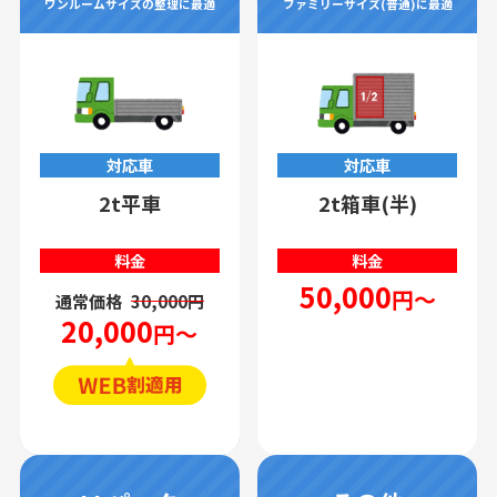
ワンルームサイズの整理に最適
ファミリーサイズ(普通)に最適
対応車
対応車
2t平車
2t箱車(半)
料金
料金
50,000
円～
通常価格
30,000円
20,000
円～