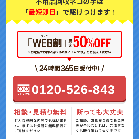
不用品回収ネコの手は
「
最短即日
」で駆けつけます！
0120-526-843