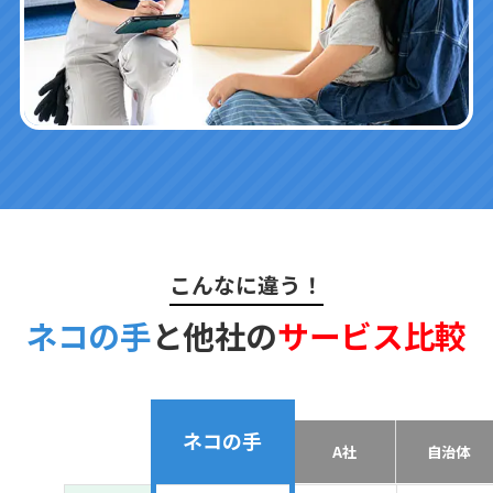
こんなに違う！
ネコの手
と他社の
サービス比較
ネコの手
A社
自治体