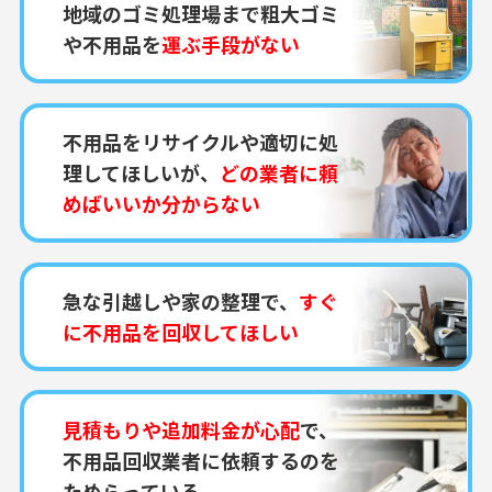
地域のゴミ処理場まで粗大ゴミ
や不用品を
運ぶ手段がない
不用品をリサイクルや適切に処
理してほしいが、
どの業者に頼
めばいいか分からない
急な引越しや家の整理で、
すぐ
に不用品を回収してほしい
見積もりや追加料金が心配
で、
不用品回収業者に依頼するのを
ためらっている