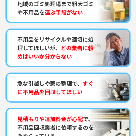
地域のゴミ処理場まで粗大ゴミ
や不用品を
運ぶ手段がない
不用品をリサイクルや適切に処
理してほしいが、
どの業者に頼
めばいいか分からない
急な引越しや家の整理で、
すぐ
に不用品を回収してほしい
見積もりや追加料金が心配
で、
不用品回収業者に依頼するのを
ためらっている