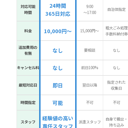
24時間
対応可能
9:00
自治体指定
時間
〜17:00
365日対応
粗大ごみ処理
10,000円～
料金
15,000円〜
手数料納付券
追加費用の
なし
要相談
なし
有無
なし
キャンセル料
前日100%
なし
指定された
即日
最短対応日
翌日以降
収集日
可能
時間指定
不可
不可
経験値の高い
自身で搬出・
スタッフ
派遣スタッフ
持ち込み
専任スタッフ