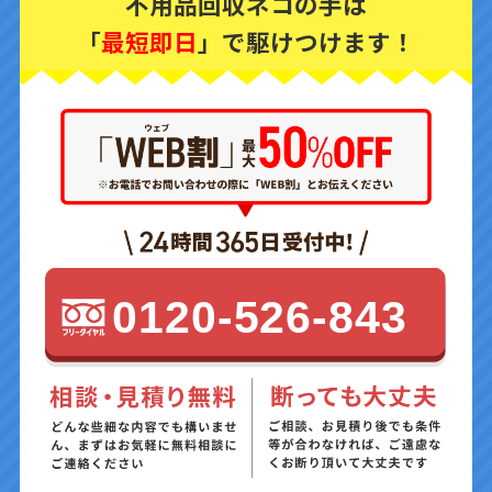
不用品回収ネコの手は
「
最短即日
」で駆けつけます！
0120-526-843