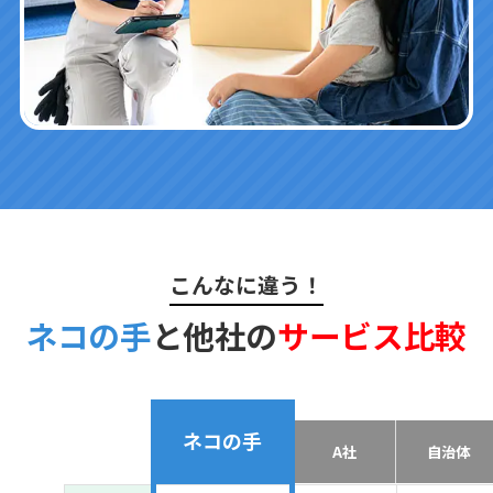
こんなに違う！
ネコの手
と他社の
サービス比較
ネコの手
A社
自治体