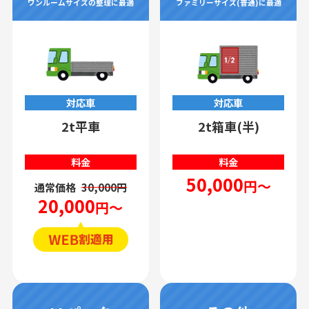
ワンルームサイズの整理に最適
ファミリーサイズ(普通)に最適
対応車
対応車
2t平車
2t箱車(半)
料金
料金
50,000
円～
通常価格
30,000円
20,000
円～