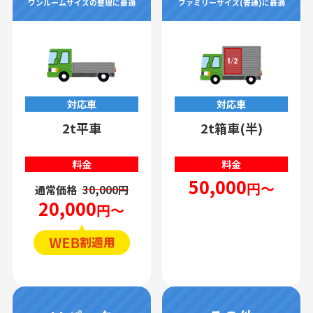
ワンルームサイズの整理に最適
ファミリーサイズ(普通)に最適
対応車
対応車
2t平車
2t箱車(半)
料金
料金
50,000
円～
通常価格
30,000円
20,000
円～