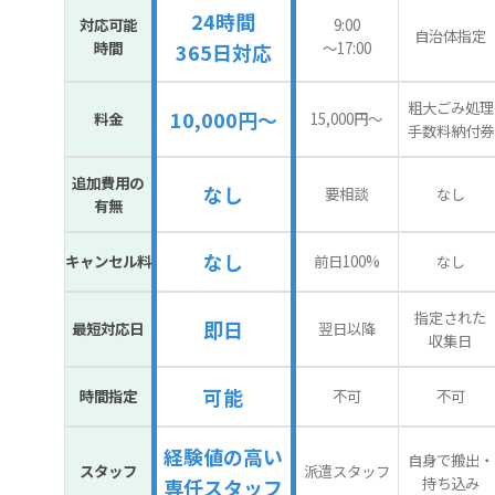
24時間
対応可能
9:00
自治体指定
時間
〜17:00
365日対応
粗大ごみ処理
10,000円～
料金
15,000円〜
手数料納付券
追加費用の
なし
要相談
なし
有無
なし
キャンセル料
前日100%
なし
指定された
即日
最短対応日
翌日以降
収集日
可能
時間指定
不可
不可
経験値の高い
自身で搬出・
スタッフ
派遣スタッフ
持ち込み
専任スタッフ