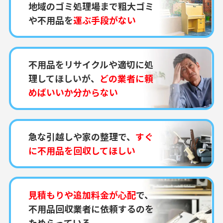
地域のゴミ処理場まで粗大ゴミ
や不用品を
運ぶ手段がない
不用品をリサイクルや適切に処
理してほしいが、
どの業者に頼
めばいいか分からない
急な引越しや家の整理で、
すぐ
に不用品を回収してほしい
見積もりや追加料金が心配
で、
不用品回収業者に依頼するのを
ためらっている