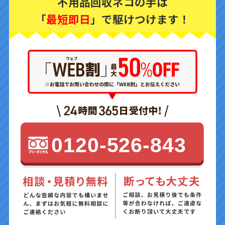
不用品回収ネコの手は
「
最短即日
」で駆けつけます！
0120-526-843