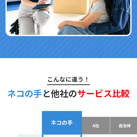
こんなに違う！
ネコの手
と他社の
サービス比較
ネコの手
A社
自治体