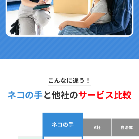
こんなに違う！
ネコの手
と他社の
サービス比較
ネコの手
A社
自治体