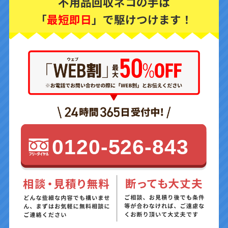
不用品回収ネコの手は
「
最短即日
」で駆けつけます！
0120-526-843