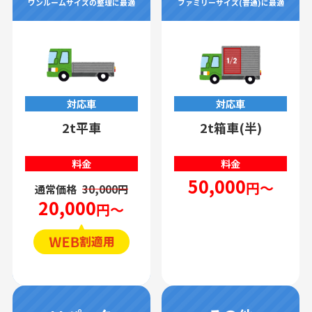
ワンルームサイズの整理に最適
ファミリーサイズ(普通)に最適
対応車
対応車
2t平車
2t箱車(半)
料金
料金
50,000
円～
通常価格
30,000円
20,000
円～