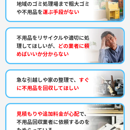
地域のゴミ処理場まで粗大ゴミ
や不用品を
運ぶ手段がない
不用品をリサイクルや適切に処
理してほしいが、
どの業者に頼
めばいいか分からない
急な引越しや家の整理で、
すぐ
に不用品を回収してほしい
見積もりや追加料金が心配
で、
不用品回収業者に依頼するのを
ためらっている