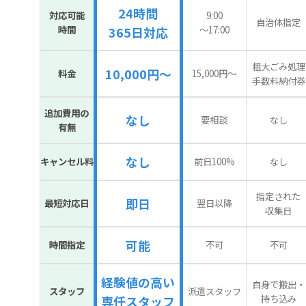
24時間
対応可能
9:00
自治体指定
時間
〜17:00
365日対応
粗大ごみ処理
10,000円～
料金
15,000円〜
手数料納付券
追加費用の
なし
要相談
なし
有無
なし
キャンセル料
前日100%
なし
指定された
即日
最短対応日
翌日以降
収集日
可能
時間指定
不可
不可
経験値の高い
自身で搬出・
スタッフ
派遣スタッフ
持ち込み
専任スタッフ