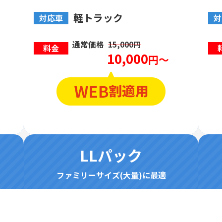
軽トラック
対応車
対
通常価格
15,000円
料金
10,000
円～
LLパック
ファミリーサイズ(大量)に最適