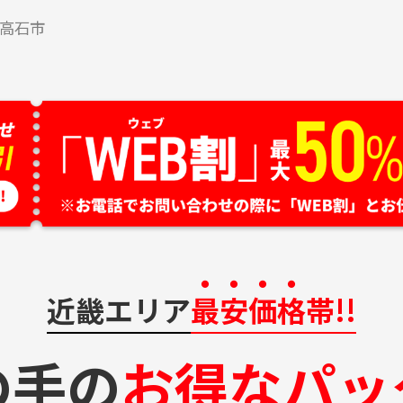
高石市
近畿エリア
最安価格
帯!!
の手の
お得なパッ