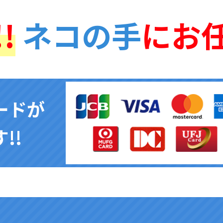
!
ネコの手
にお
ードが
!!