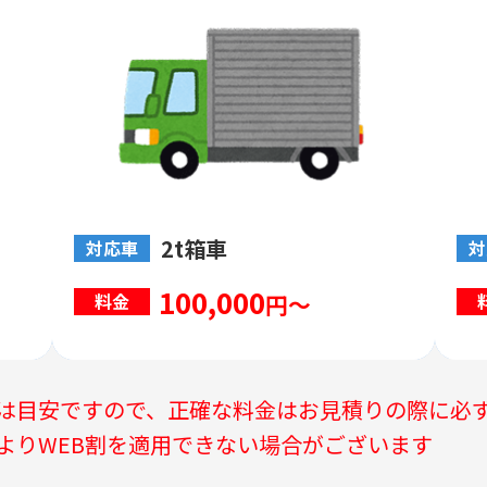
2t箱車
対応車
対
100,000
円～
料金
は目安ですので、正確な料金はお見積りの際に必
よりWEB割を適用できない場合がございます