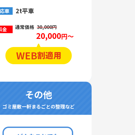
2t平車
応車
通常価格
30,000円
料金
20,000
円～
その他
ゴミ屋敷一軒まるごとの整理など