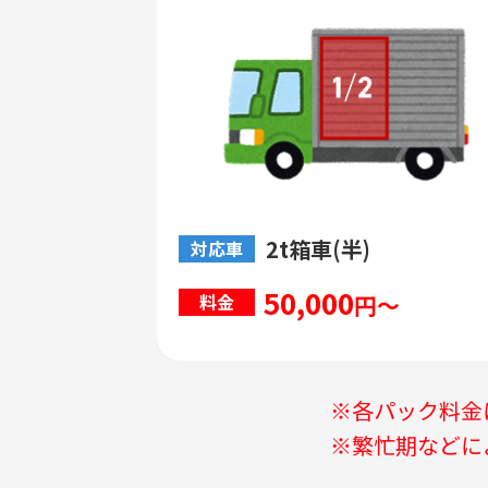
2t箱車(半)
対応車
50,000
円～
料金
※各パック料金
※繁忙期などに