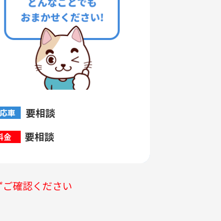
要相談
応車
要相談
料金
ずご確認ください