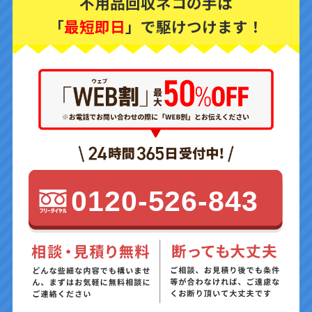
不用品回収ネコの手は
「
最短即日
」で駆けつけます！
0120-526-843