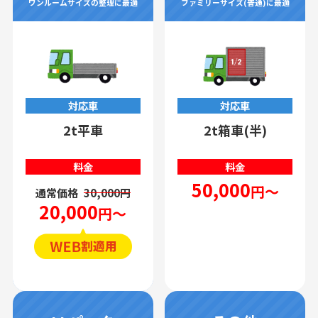
ワンルームサイズの整理に最適
ファミリーサイズ(普通)に最適
対応車
対応車
2t平車
2t箱車(半)
料金
料金
50,000
円～
通常価格
30,000円
20,000
円～