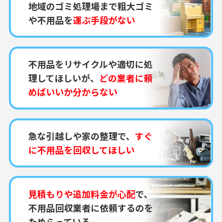
地域のゴミ処理場まで粗大ゴミ
や不用品を
運ぶ手段がない
不用品をリサイクルや適切に処
理してほしいが、
どの業者に頼
めばいいか分からない
急な引越しや家の整理で、
すぐ
に不用品を回収してほしい
見積もりや追加料金が心配
で、
不用品回収業者に依頼するのを
ためらっている