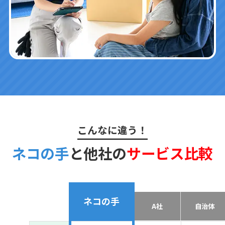
こんなに違う！
ネコの手
と他社の
サービス比較
ネコの手
A社
自治体