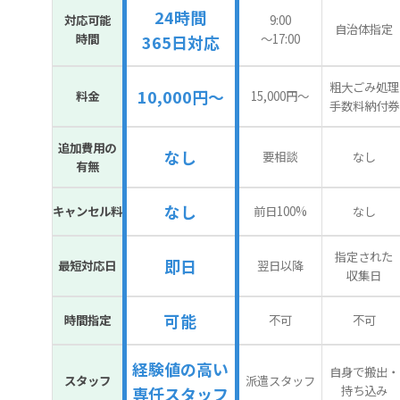
24時間
対応可能
9:00
自治体指定
時間
〜17:00
365日対応
粗大ごみ処理
10,000円～
料金
15,000円〜
手数料納付券
追加費用の
なし
要相談
なし
有無
なし
キャンセル料
前日100%
なし
指定された
即日
最短対応日
翌日以降
収集日
可能
時間指定
不可
不可
経験値の高い
自身で搬出・
スタッフ
派遣スタッフ
持ち込み
専任スタッフ