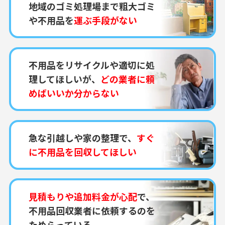
地域のゴミ処理場まで粗大ゴミ
や不用品を
運ぶ手段がない
不用品をリサイクルや適切に処
理してほしいが、
どの業者に頼
めばいいか分からない
急な引越しや家の整理で、
すぐ
に不用品を回収してほしい
見積もりや追加料金が心配
で、
不用品回収業者に依頼するのを
ためらっている