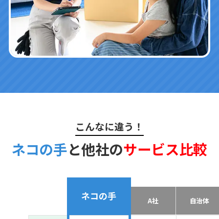
こんなに違う！
ネコの手
と他社の
サービス比較
ネコの手
A社
自治体