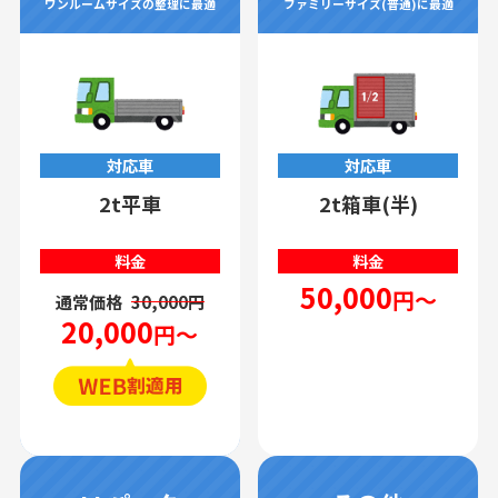
ワンルームサイズの整理に最適
ファミリーサイズ(普通)に最適
対応車
対応車
2t平車
2t箱車(半)
料金
料金
50,000
円～
通常価格
30,000円
20,000
円～