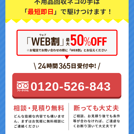
不用品回収ネコの手は
「
最短即日
」で駆けつけます！
0120-526-843