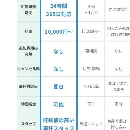
24時間
対応可能
9:00
自治体指定
時間
〜17:00
365日対応
粗大ごみ処理
10,000円～
料金
15,000円〜
手数料納付券
追加費用の
なし
要相談
なし
有無
なし
キャンセル料
前日100%
なし
指定された
即日
最短対応日
翌日以降
収集日
可能
時間指定
不可
不可
経験値の高い
自身で搬出・
スタッフ
派遣スタッフ
持ち込み
専任スタッフ