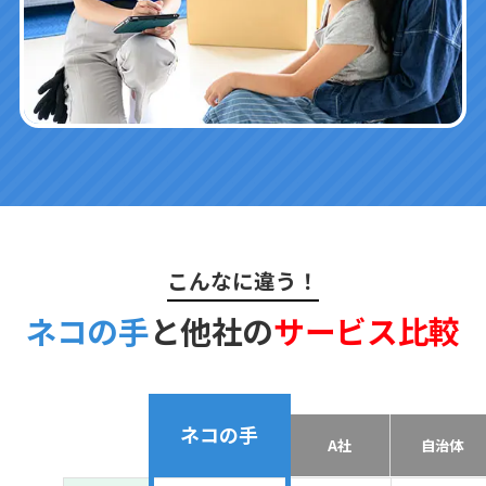
こんなに違う！
ネコの手
と他社の
サービス比較
ネコの手
A社
自治体