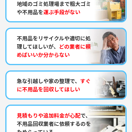
地域のゴミ処理場まで粗大ゴミ
や不用品を
運ぶ手段がない
不用品をリサイクルや適切に処
理してほしいが、
どの業者に頼
めばいいか分からない
急な引越しや家の整理で、
すぐ
に不用品を回収してほしい
見積もりや追加料金が心配
で、
不用品回収業者に依頼するのを
ためらっている