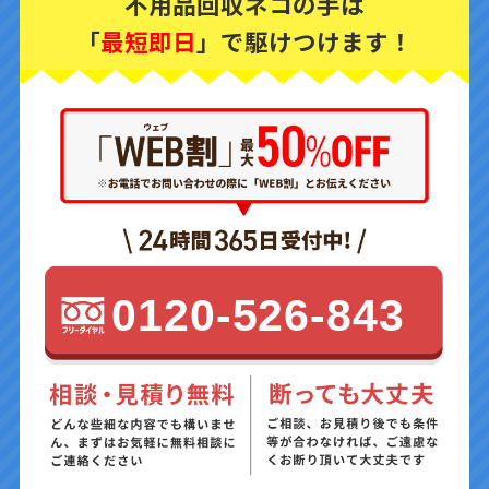
不用品回収ネコの手は
「
最短即日
」で駆けつけます！
0120-526-843