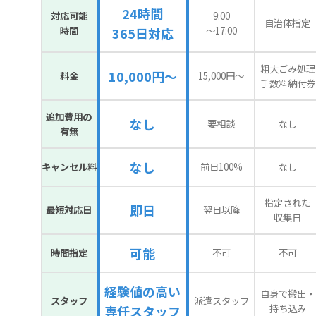
24時間
対応可能
9:00
自治体指定
時間
〜17:00
365日対応
粗大ごみ処理
10,000円～
料金
15,000円〜
手数料納付券
追加費用の
なし
要相談
なし
有無
なし
キャンセル料
前日100%
なし
指定された
即日
最短対応日
翌日以降
収集日
可能
時間指定
不可
不可
経験値の高い
自身で搬出・
スタッフ
派遣スタッフ
持ち込み
専任スタッフ