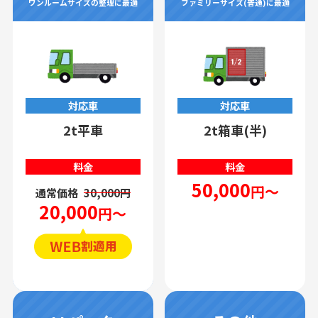
ワンルームサイズの整理に最適
ファミリーサイズ(普通)に最適
対応車
対応車
2t平車
2t箱車(半)
料金
料金
50,000
円～
通常価格
30,000円
20,000
円～