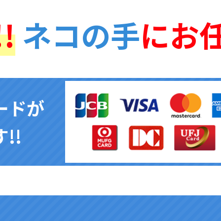
!
ネコの手
にお
ードが
!!