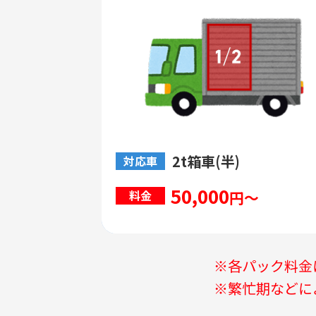
2t箱車(半)
対応車
50,000
円～
料金
※各パック料金
※繁忙期などに