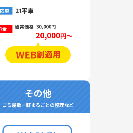
2t平車
応車
通常価格
30,000円
料金
20,000
円～
その他
ゴミ屋敷一軒まるごとの整理など