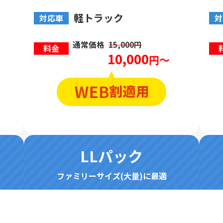
軽トラック
対応車
対
通常価格
15,000円
料金
10,000
円～
LLパック
ファミリーサイズ(大量)に最適