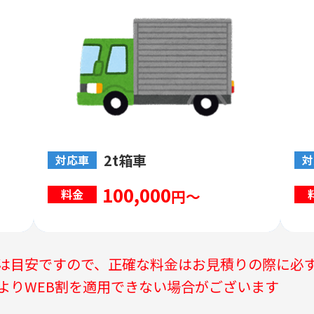
2t箱車
対応車
対
100,000
円～
料金
は目安ですので、正確な料金はお見積りの際に必
よりWEB割を適用できない場合がございます