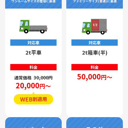
ワンルームサイズの整理に最適
ファミリーサイズ(普通)に最適
対応車
対応車
2t平車
2t箱車(半)
料金
料金
50,000
円～
通常価格
30,000円
20,000
円～