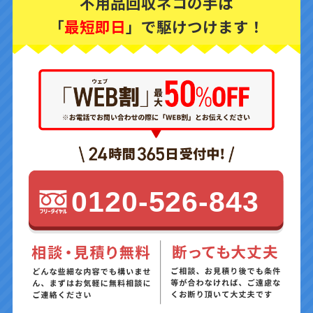
不用品回収ネコの手は
「
最短即日
」で駆けつけます！
0120-526-843