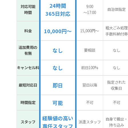
24時間
対応可能
9:00
自治体指定
時間
〜17:00
365日対応
粗大ごみ処理
10,000円～
料金
15,000円〜
手数料納付券
追加費用の
なし
要相談
なし
有無
なし
キャンセル料
前日100%
なし
指定された
即日
最短対応日
翌日以降
収集日
可能
時間指定
不可
不可
経験値の高い
自身で搬出・
スタッフ
派遣スタッフ
持ち込み
専任スタッフ