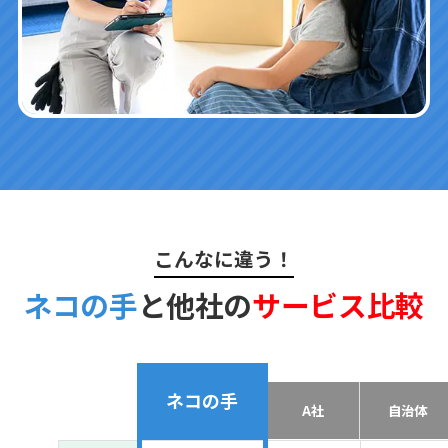
こんなに違う！
ネコの手
と他社の
サービス比較
ネコの手
A社
自治体