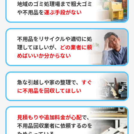
地域のゴミ処理場まで粗大ゴミ
や不用品を
運ぶ手段がない
不用品をリサイクルや適切に処
理してほしいが、
どの業者に頼
めばいいか分からない
急な引越しや家の整理で、
すぐ
に不用品を回収してほしい
見積もりや追加料金が心配
で、
不用品回収業者に依頼するのを
ためらっている