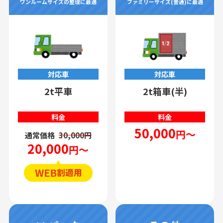
ワンルームサイズの整理に最適
ファミリーサイズ(普通)に最適
対応車
対応車
2t平車
2t箱車(半)
料金
料金
50,000
円～
通常価格
30,000円
20,000
円～