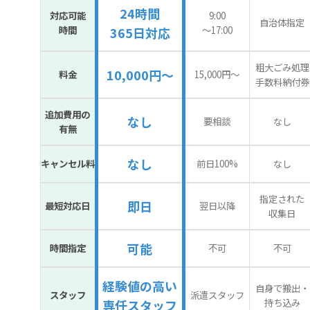
24時間
対応可能
9:00
自治体指定
時間
〜17:00
365日対応
粗大ごみ処理
10,000円～
料金
15,000円〜
手数料納付券
追加費用の
なし
要相談
なし
有無
なし
キャンセル料
前日100%
なし
指定された
即日
最短対応日
翌日以降
収集日
可能
時間指定
不可
不可
経験値の高い
自身で搬出・
スタッフ
派遣スタッフ
持ち込み
専任スタッフ