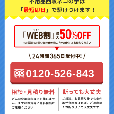
不用品回収ネコの手は
「
最短即日
」で駆けつけます！
0120-526-843