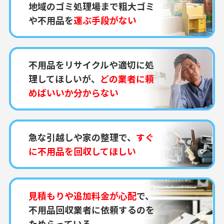
地域のゴミ処理場まで粗大ゴミ
や不用品を
運ぶ手段がない
不用品をリサイクルや適切に処
理してほしいが、
どの業者に頼
めばいいか分からない
急な引越しや家の整理で、
すぐ
に不用品を回収してほしい
見積もりや追加料金が心配
で、
不用品回収業者に依頼するのを
ためらっている