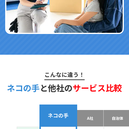
こんなに違う！
ネコの手
と他社の
サービス比較
ネコの手
A社
自治体