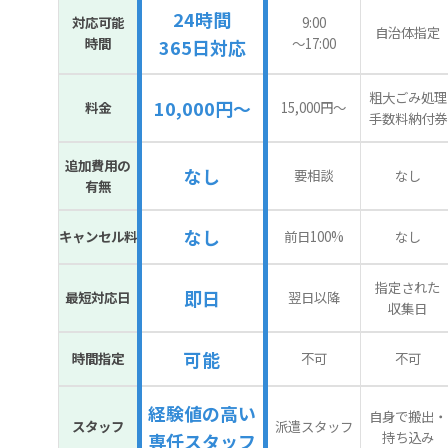
24時間
対応可能
9:00
自治体指定
時間
〜17:00
365日対応
粗大ごみ処理
10,000円～
料金
15,000円〜
手数料納付券
追加費用の
なし
要相談
なし
有無
なし
キャンセル料
前日100%
なし
指定された
即日
最短対応日
翌日以降
収集日
可能
時間指定
不可
不可
経験値の高い
自身で搬出・
スタッフ
派遣スタッフ
持ち込み
専任スタッフ