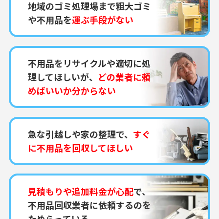
地域のゴミ処理場まで粗大ゴミ
や不用品を
運ぶ手段がない
不用品をリサイクルや適切に処
理してほしいが、
どの業者に頼
めばいいか分からない
急な引越しや家の整理で、
すぐ
に不用品を回収してほしい
見積もりや追加料金が心配
で、
不用品回収業者に依頼するのを
ためらっている