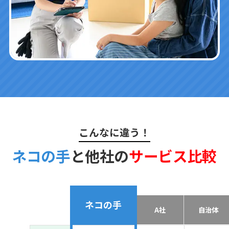
こんなに違う！
ネコの手
と他社の
サービス比較
ネコの手
A社
自治体