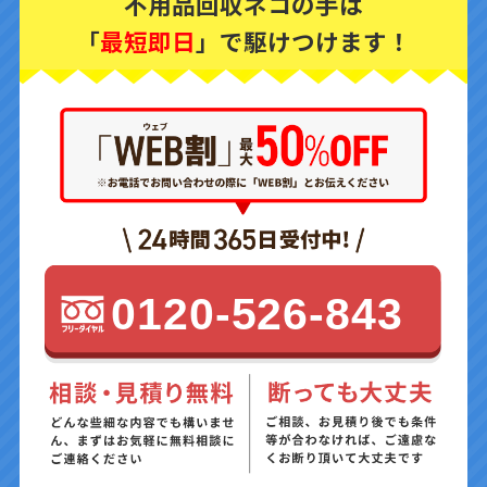
不用品回収ネコの手は
「
最短即日
」で駆けつけます！
0120-526-843