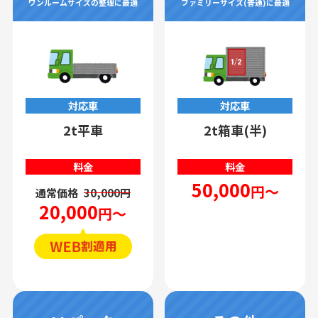
ワンルームサイズの整理に最適
ファミリーサイズ(普通)に最適
対応車
対応車
2t平車
2t箱車(半)
料金
料金
50,000
円～
通常価格
30,000円
20,000
円～