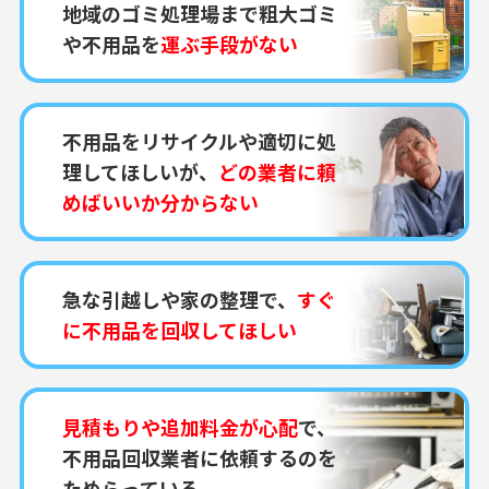
地域のゴミ処理場まで粗大ゴミ
や不用品を
運ぶ手段がない
不用品をリサイクルや適切に処
理してほしいが、
どの業者に頼
めばいいか分からない
急な引越しや家の整理で、
すぐ
に不用品を回収してほしい
見積もりや追加料金が心配
で、
不用品回収業者に依頼するのを
ためらっている