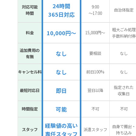
24時間
対応可能
9:00
自治体指定
時間
〜17:00
365日対応
粗大ごみ処理
10,000円～
料金
15,000円〜
手数料納付券
追加費用の
なし
要相談
なし
有無
なし
キャンセル料
前日100%
なし
指定された
即日
最短対応日
翌日以降
収集日
可能
時間指定
不可
不可
経験値の高い
自身で搬出・
スタッフ
派遣スタッフ
持ち込み
専任スタッフ