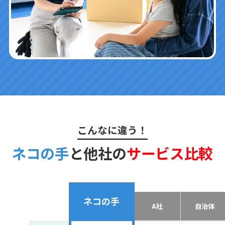
こんなに違う！
ネコの手
と他社の
サービス比較
ネコの手
A社
自治体