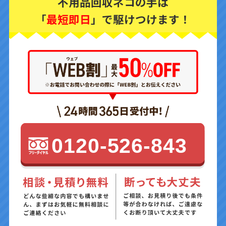
不用品回収ネコの手は
「
最短即日
」で駆けつけます！
0120-526-843