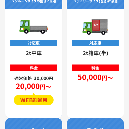
ワンルームサイズの整理に最適
ファミリーサイズ(普通)に最適
対応車
対応車
2t平車
2t箱車(半)
料金
料金
50,000
円～
通常価格
30,000円
20,000
円～