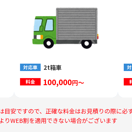
2t箱車
対応車
対
100,000
円～
料金
は目安ですので、正確な料金はお見積りの際に必
よりWEB割を適用できない場合がございます