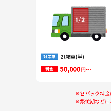
2t箱車(半)
対応車
50,000
円～
料金
※各パック料金
※繁忙期などに