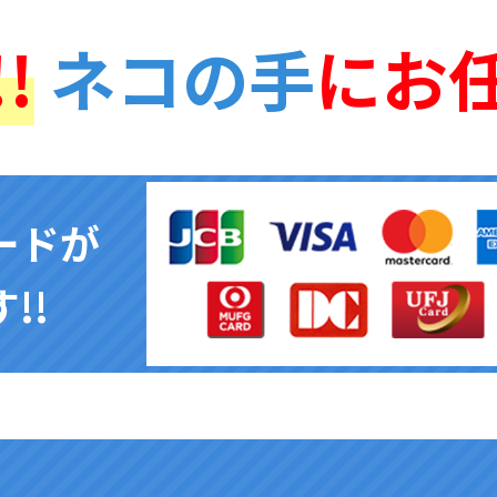
!
ネコの手
にお
ードが
!!