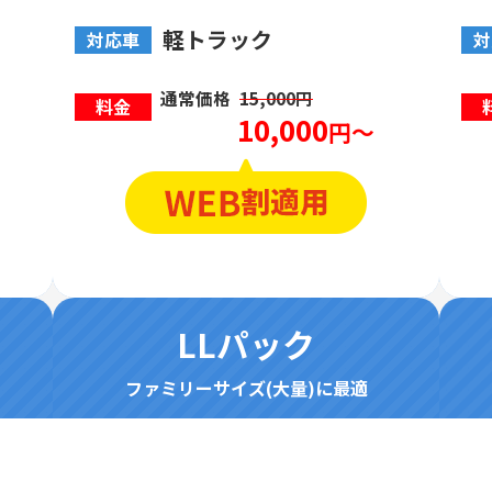
軽トラック
対応車
対
通常価格
15,000円
料金
10,000
円～
LLパック
ファミリーサイズ(大量)に最適