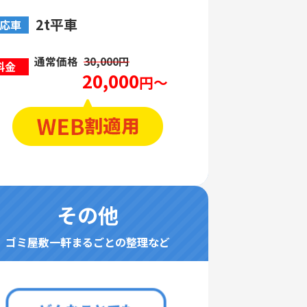
2t平車
応車
通常価格
30,000円
料金
20,000
円～
その他
ゴミ屋敷一軒まるごとの整理など