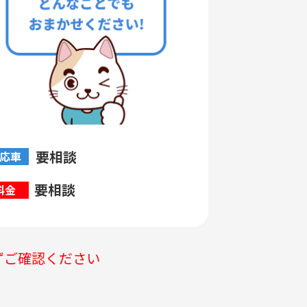
要相談
応車
要相談
料金
ずご確認ください