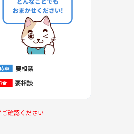
要相談
応車
要相談
料金
ずご確認ください