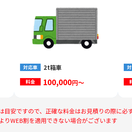
2t箱車
対応車
対
100,000
円～
料金
は目安ですので、正確な料金はお見積りの際に必
よりWEB割を適用できない場合がございます