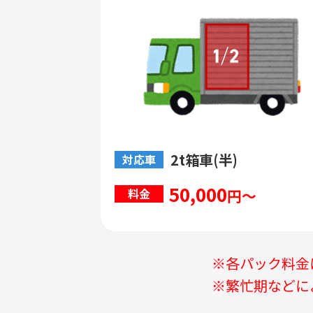
2t箱車(半)
対応車
50,000
円～
料金
※各パック料金
※繁忙期などに