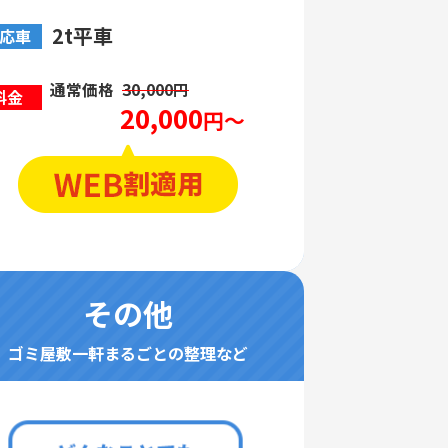
2t平車
応車
通常価格
30,000円
料金
20,000
円～
その他
ゴミ屋敷一軒まるごとの整理など