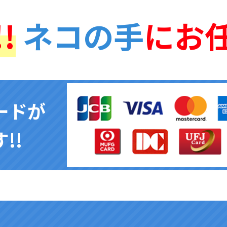
!
ネコの手
にお
ードが
!!