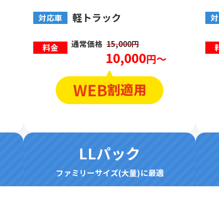
軽トラック
対応車
対
通常価格
15,000円
料金
10,000
円～
LLパック
ファミリーサイズ(大量)に最適