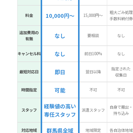
粗大ごみ処理
10,000円～
料金
15,000円〜
手数料納付券
追加費用の
なし
要相談
なし
有無
なし
キャンセル料
前日100%
なし
指定された
即日
最短対応日
翌日以降
収集日
可能
時間指定
不可
不可
経験値の高い
自身で搬出・
スタッフ
派遣スタッフ
持ち込み
専任スタッフ
群馬県全域
対応地域
地域限定
各自治体地域