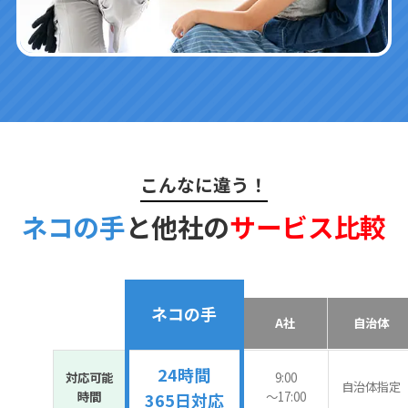
こんなに違う！
ネコの手
と他社の
サービス比較
ネコの手
A社
自治体
24時間
対応可能
9:00
自治体指定
時間
〜17:00
365日対応