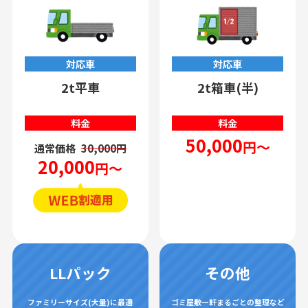
対応車
対応車
2t平車
2t箱車(半)
料金
料金
50,000
円～
通常価格
30,000円
20,000
円～
LLパック
その他
ファミリーサイズ(大量)に最適
ゴミ屋敷一軒まるごとの整理など