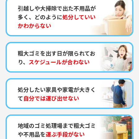
引越しや大掃除で出た不用品が
多く、どのように
処分していい
かわからない
粗大ゴミを出す日が限られてお
り、
スケジュールが合わない
処分したい家具や家電が大きく
て
自分では運び出せない
地域のゴミ処理場まで粗大ゴミ
や不用品を
運ぶ手段がない