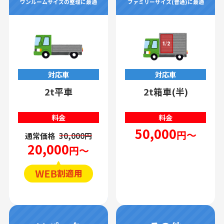
ワンルームサイズの整理に最適
ファミリーサイズ(普通)に最適
対応車
対応車
2t平車
2t箱車(半)
料金
料金
50,000
円～
通常価格
30,000円
20,000
円～