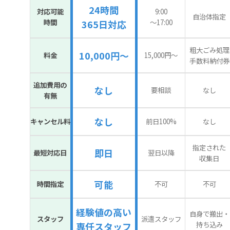
24時間
対応可能
9:00
自治体指定
時間
〜17:00
365日対応
粗大ごみ処理
10,000円～
料金
15,000円〜
手数料納付券
追加費用の
なし
要相談
なし
有無
なし
キャンセル料
前日100%
なし
指定された
即日
最短対応日
翌日以降
収集日
可能
時間指定
不可
不可
経験値の高い
自身で搬出・
スタッフ
派遣スタッフ
持ち込み
専任スタッフ