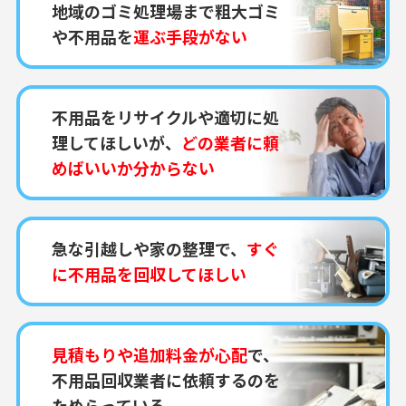
地域のゴミ処理場まで粗大ゴミ
や不用品を
運ぶ手段がない
不用品をリサイクルや適切に処
理してほしいが、
どの業者に頼
めばいいか分からない
急な引越しや家の整理で、
すぐ
に不用品を回収してほしい
見積もりや追加料金が心配
で、
不用品回収業者に依頼するのを
ためらっている