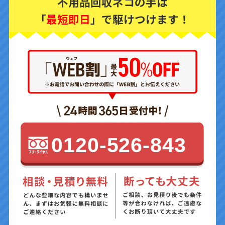
不用品回収ネコの手は
「
最短即日
」で駆けつけます！
0120-526-843