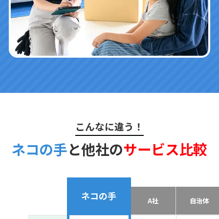
こんなに違う！
ネコの手
と他社の
サービス比較
ネコの手
A社
自治体