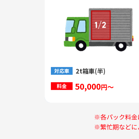
2t箱車(半)
対応車
50,000
円～
料金
※各パック料金
※繁忙期などに