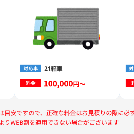
2t箱車
対応車
対
100,000
円～
料金
は目安ですので、正確な料金はお見積りの際に必
よりWEB割を適用できない場合がございます