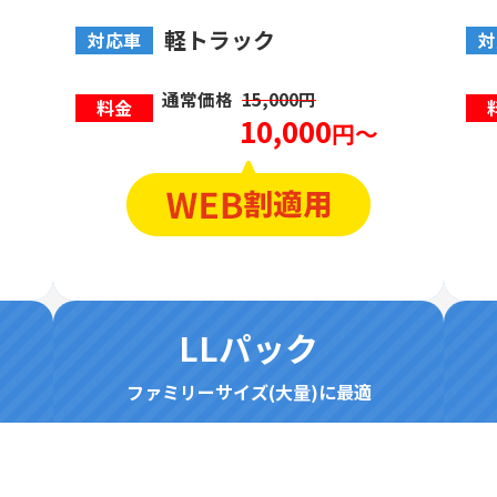
軽トラック
対応車
対
通常価格
15,000円
料金
10,000
円～
LLパック
ファミリーサイズ(大量)に最適