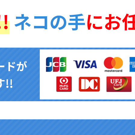
!
ネコの手
にお
ードが
!!