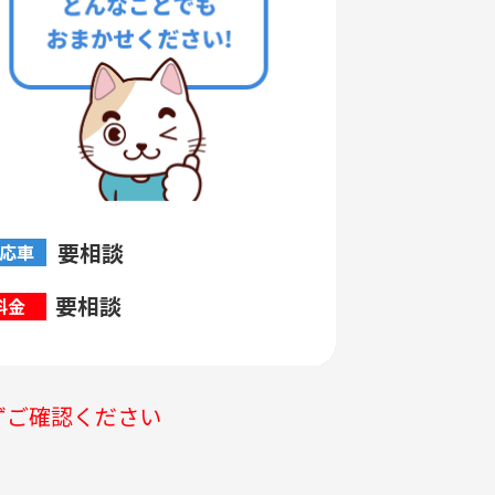
要相談
応車
要相談
料金
ずご確認ください