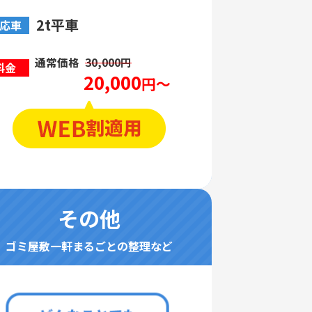
2t平車
応車
通常価格
30,000円
料金
20,000
円～
その他
ゴミ屋敷一軒まるごとの整理など