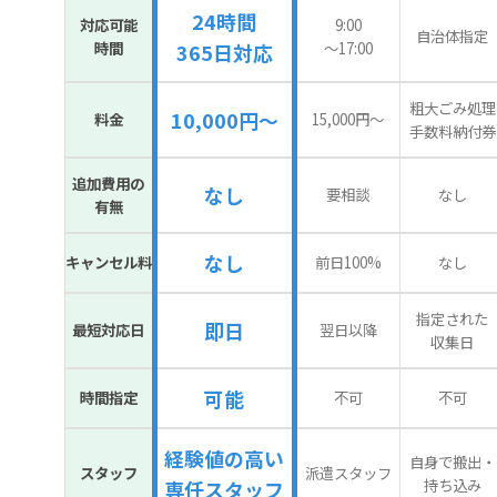
24時間
対応可能
9:00
自治体指定
時間
〜17:00
365日対応
粗大ごみ処理
10,000円～
料金
15,000円〜
手数料納付券
追加費用の
なし
要相談
なし
有無
なし
キャンセル料
前日100%
なし
指定された
即日
最短対応日
翌日以降
収集日
可能
時間指定
不可
不可
経験値の高い
自身で搬出・
スタッフ
派遣スタッフ
持ち込み
専任スタッフ