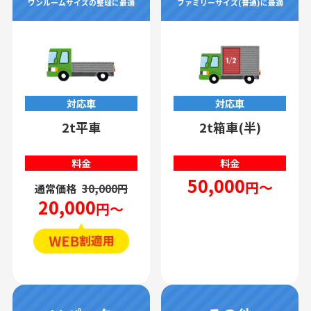
ワンルームサイズの整理に最適
ファミリーサイズ(普通)に最適
対応車
対応車
2t平車
2t箱車(半)
料金
料金
50,000
円～
通常価格
30,000円
20,000
円～