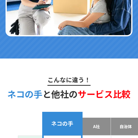
こんなに違う！
ネコの手
と他社の
サービス比較
ネコの手
A社
自治体