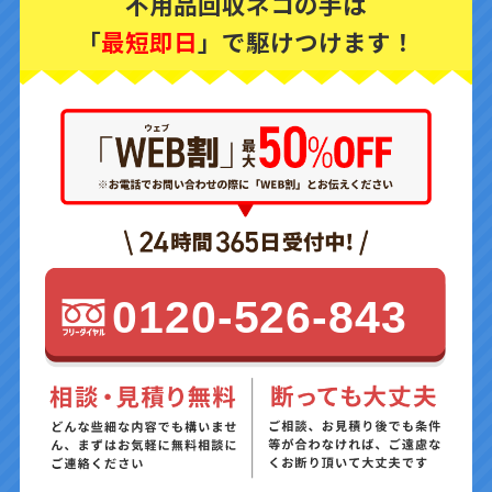
不用品回収ネコの手は
「
最短即日
」で駆けつけます！
0120-526-843