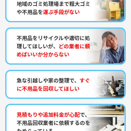
地域のゴミ処理場まで粗大ゴミ
や不用品を
運ぶ手段がない
不用品をリサイクルや適切に処
理してほしいが、
どの業者に頼
めばいいか分からない
急な引越しや家の整理で、
すぐ
に不用品を回収してほしい
見積もりや追加料金が心配
で、
不用品回収業者に依頼するのを
ためらっている