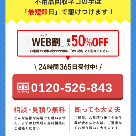
不用品回収ネコの手は
「
最短即日
」で駆けつけます！
0120-526-843