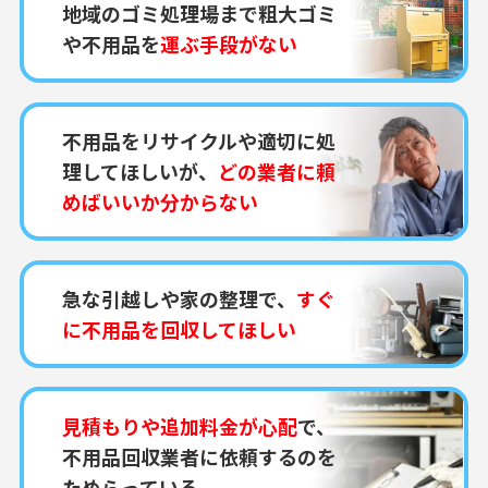
地域のゴミ処理場まで粗大ゴミ
や不用品を
運ぶ手段がない
不用品をリサイクルや適切に処
理してほしいが、
どの業者に頼
めばいいか分からない
急な引越しや家の整理で、
すぐ
に不用品を回収してほしい
見積もりや追加料金が心配
で、
不用品回収業者に依頼するのを
ためらっている