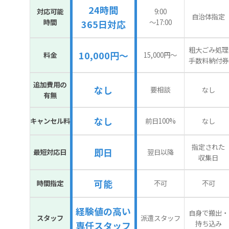
24時間
対応可能
9:00
自治体指定
時間
〜17:00
365日対応
粗大ごみ処理
10,000円～
料金
15,000円〜
手数料納付券
追加費用の
なし
要相談
なし
有無
なし
キャンセル料
前日100%
なし
指定された
即日
最短対応日
翌日以降
収集日
可能
時間指定
不可
不可
経験値の高い
自身で搬出・
スタッフ
派遣スタッフ
持ち込み
専任スタッフ