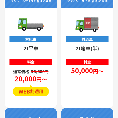
ワンルームサイズの整理に最適
ファミリーサイズ(普通)に最適
対応車
対応車
2t平車
2t箱車(半)
料金
料金
50,000
円～
通常価格
30,000円
20,000
円～