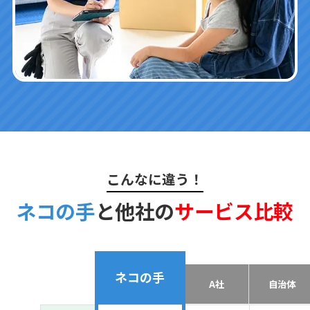
こんなに違う！
ネコの手
と他社の
サービス比較
ネコの手
A社
自治体