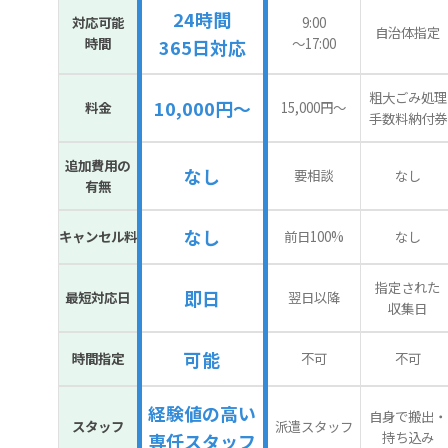
24時間
対応可能
9:00
自治体指定
時間
〜17:00
365日対応
粗大ごみ処理
10,000円～
料金
15,000円〜
手数料納付券
追加費用の
なし
要相談
なし
有無
なし
キャンセル料
前日100%
なし
指定された
即日
最短対応日
翌日以降
収集日
可能
時間指定
不可
不可
経験値の高い
自身で搬出・
スタッフ
派遣スタッフ
持ち込み
専任スタッフ