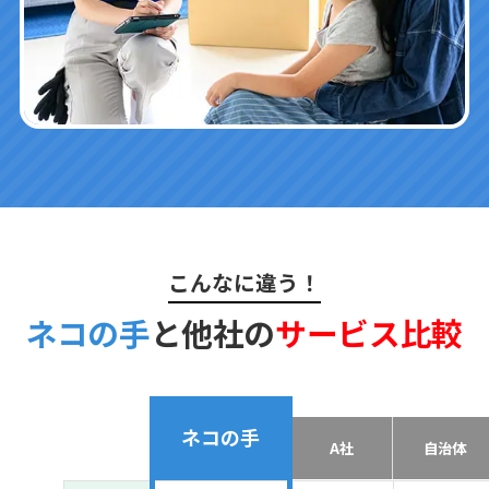
こんなに違う！
ネコの手
と他社の
サービス比較
ネコの手
A社
自治体