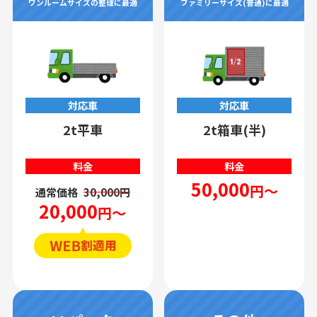
ワンルームサイズの整理に最適
ファミリーサイズ(普通)に最適
対応車
対応車
2t平車
2t箱車(半)
料金
料金
50,000
円～
通常価格
30,000円
20,000
円～