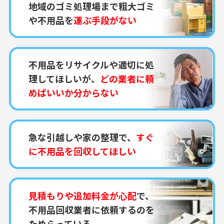
地域のゴミ処理場まで粗大ゴミ
や不用品を
運ぶ手段がない
不用品をリサイクルや適切に処
理してほしいが、
どの業者に頼
めばいいか分からない
急な引越しや家の整理で、
すぐ
に不用品を回収してほしい
見積もりや追加料金が心配
で、
不用品回収業者に依頼するのを
ためらっている