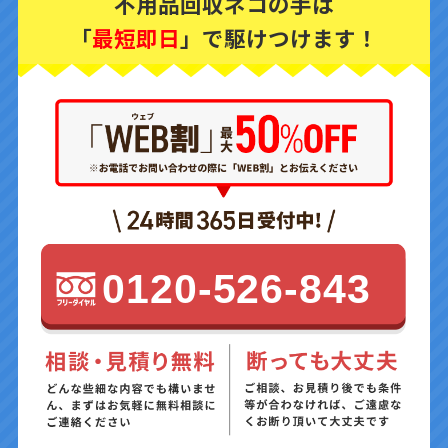
不用品回収ネコの手は
「
最短即日
」で駆けつけます！
0120-526-843