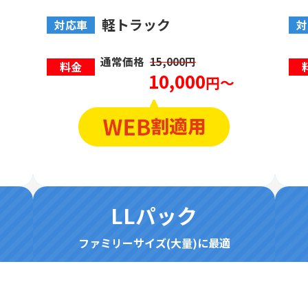
軽トラック
対応車
対
通常価格
15,000円
料金
10,000
円～
LLパック
ファミリーサイズ(大量)に最適