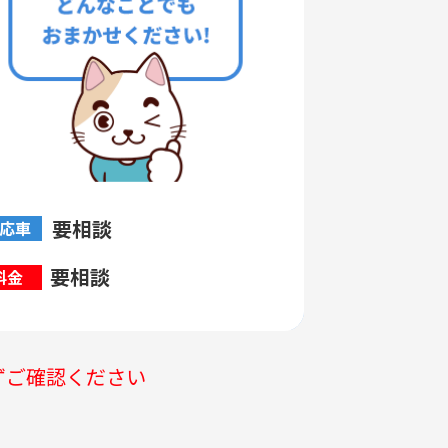
要相談
応車
要相談
料金
ずご確認ください