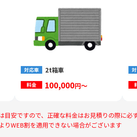
2t箱車
対応車
対
100,000
円～
料金
は目安ですので、正確な料金はお見積りの際に必
よりWEB割を適用できない場合がございます