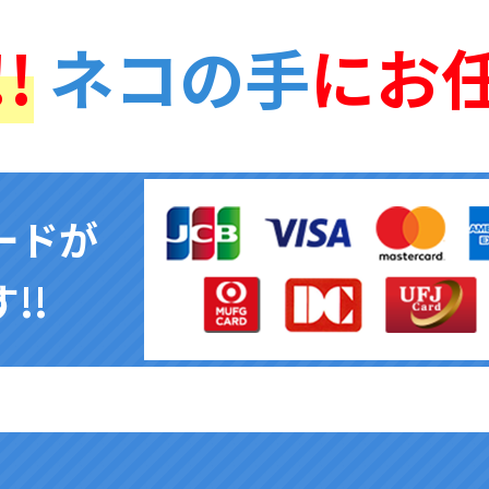
!
ネコの手
にお
ードが
!!