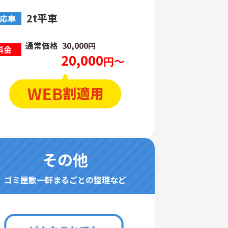
2t平車
応車
通常価格
30,000円
料金
20,000
円～
その他
ゴミ屋敷一軒まるごとの整理など