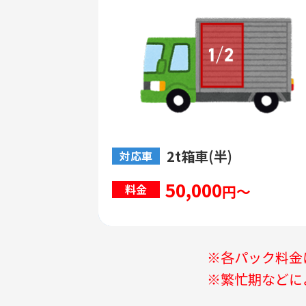
2t箱車(半)
対応車
50,000
円～
料金
※各パック料金
※繁忙期などに