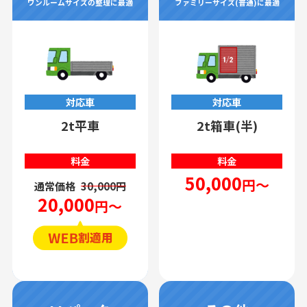
ワンルームサイズの整理に最適
ファミリーサイズ(普通)に最適
対応車
対応車
2t平車
2t箱車(半)
料金
料金
50,000
円～
通常価格
30,000円
20,000
円～