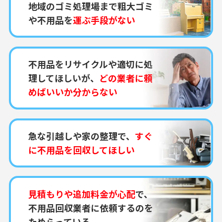
地域のゴミ処理場まで粗大ゴミ
や不用品を
運ぶ手段がない
不用品をリサイクルや適切に処
理してほしいが、
どの業者に頼
めばいいか分からない
急な引越しや家の整理で、
すぐ
に不用品を回収してほしい
見積もりや追加料金が心配
で、
不用品回収業者に依頼するのを
ためらっている