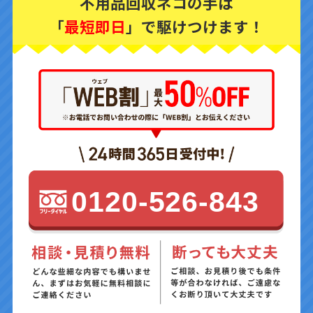
不用品回収ネコの手は
「
最短即日
」で駆けつけます！
0120-526-843