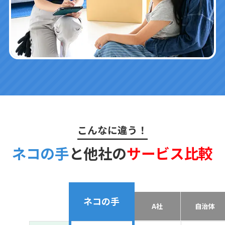
こんなに違う！
ネコの手
と他社の
サービス比較
ネコの手
A社
自治体