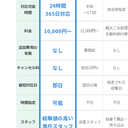
24時間
対応可能
9:00
自治体指定
時間
〜17:00
365日対応
粗大ごみ処理
10,000円～
料金
15,000円〜
手数料納付券
追加費用の
なし
要相談
なし
有無
なし
キャンセル料
前日100%
なし
指定された
即日
最短対応日
翌日以降
収集日
可能
時間指定
不可
不可
経験値の高い
自身で搬出・
スタッフ
派遣スタッフ
持ち込み
専任スタッフ