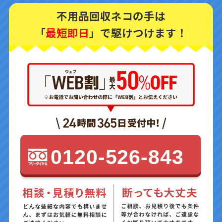
不用品回収ネコの手は
「
最短即日
」で駆けつけます！
0120-526-843