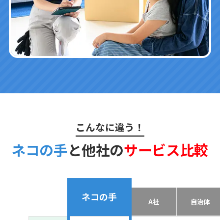
こんなに違う！
ネコの手
と他社の
サービス比較
ネコの手
A社
自治体