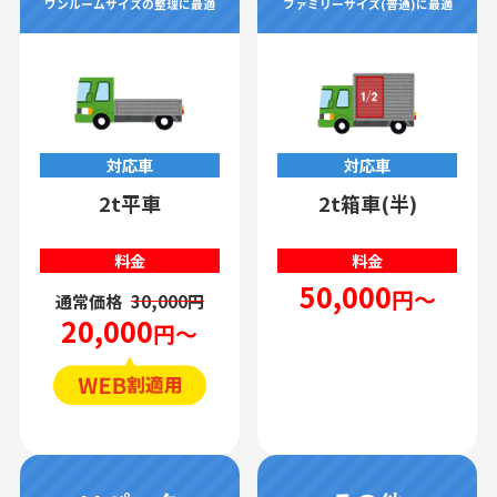
ワンルームサイズの整理に最適
ファミリーサイズ(普通)に最適
対応車
対応車
2t平車
2t箱車(半)
料金
料金
50,000
円～
通常価格
30,000円
20,000
円～