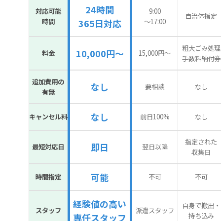
24時間
対応可能
9:00
自治体指定
時間
〜17:00
365日対応
粗大ごみ処理
10,000円～
料金
15,000円〜
手数料納付券
追加費用の
なし
要相談
なし
有無
なし
キャンセル料
前日100%
なし
指定された
即日
最短対応日
翌日以降
収集日
可能
時間指定
不可
不可
経験値の高い
自身で搬出・
スタッフ
派遣スタッフ
持ち込み
専任スタッフ