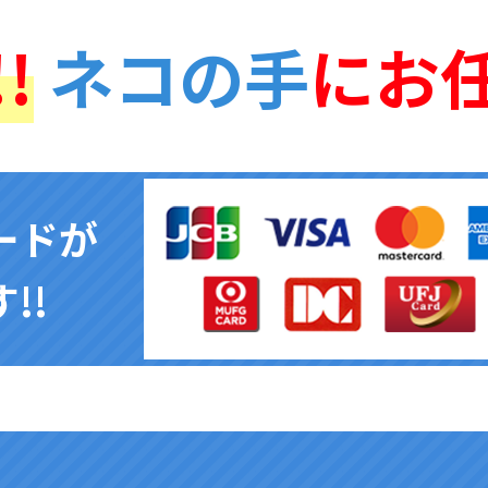
!
ネコの手
にお
ードが
!!