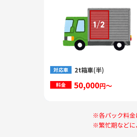
2t箱車(半)
対応車
50,000
円～
料金
※各パック料金
※繁忙期などに