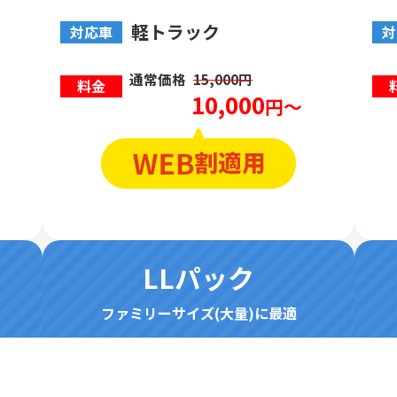
軽トラック
対応車
対
通常価格
15,000円
料金
10,000
円～
LLパック
ファミリーサイズ(大量)に最適