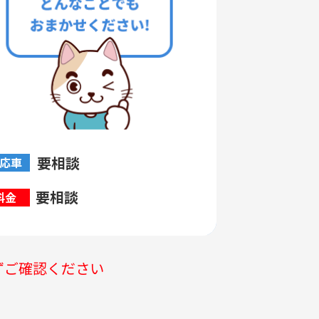
要相談
応車
要相談
料金
ずご確認ください