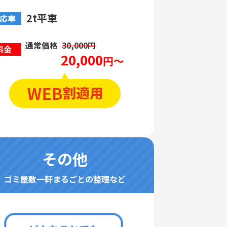
2t平車
応車
通常価格
30,000円
料金
20,000
円～
その他
ゴミ屋敷一軒まるごとの整理など