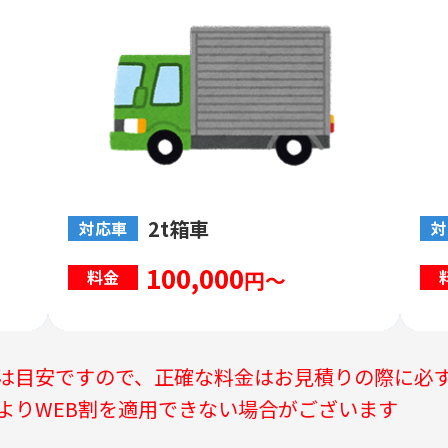
2t箱車
対応車
対
100,000
円～
料金
は目安ですので、正確な料金はお見積りの際に必
よりWEB割を適用できない場合がございます