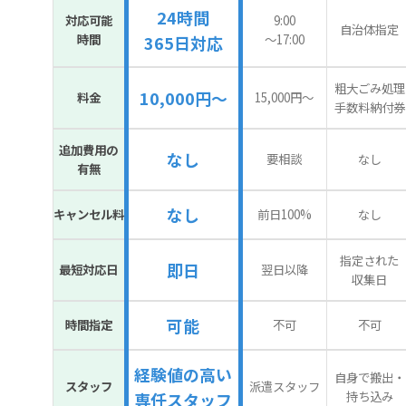
24時間
対応可能
9:00
自治体指定
時間
〜17:00
365日対応
粗大ごみ処理
10,000円～
料金
15,000円〜
手数料納付券
追加費用の
なし
要相談
なし
有無
なし
キャンセル料
前日100%
なし
指定された
即日
最短対応日
翌日以降
収集日
可能
時間指定
不可
不可
経験値の高い
自身で搬出・
スタッフ
派遣スタッフ
持ち込み
専任スタッフ