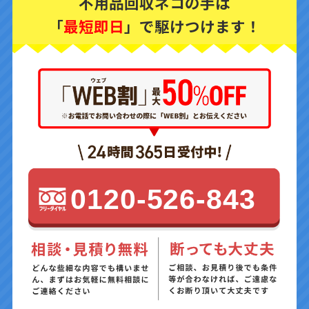
不用品回収ネコの手は
「
最短即日
」で駆けつけます！
0120-526-843