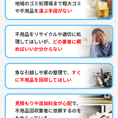
地域のゴミ処理場まで粗大ゴミ
や不用品を
運ぶ手段がない
不用品をリサイクルや適切に処
理してほしいが、
どの業者に頼
めばいいか分からない
急な引越しや家の整理で、
すぐ
に不用品を回収してほしい
見積もりや追加料金が心配
で、
不用品回収業者に依頼するのを
ためらっている