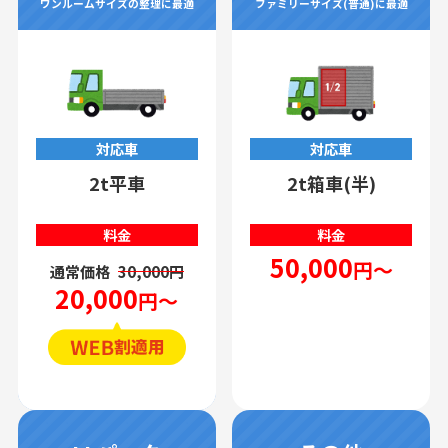
ワンルームサイズの整理に最適
ファミリーサイズ(普通)に最適
対応車
対応車
2t平車
2t箱車(半)
料金
料金
50,000
円～
通常価格
30,000円
20,000
円～