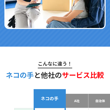
こんなに違う！
ネコの手
と他社の
サービス比較
ネコの手
A社
自治体