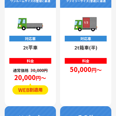
ワンルームサイズの整理に最適
ファミリーサイズ(普通)に最適
対応車
対応車
2t平車
2t箱車(半)
料金
料金
50,000
円～
通常価格
30,000円
20,000
円～