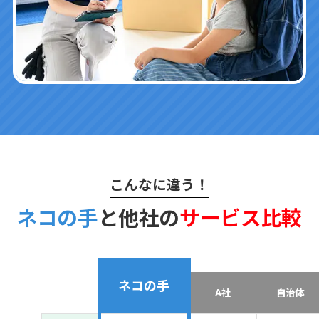
こんなに違う！
ネコの手
と他社の
サービス比較
ネコの手
A社
自治体