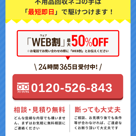
不用品回収ネコの手は
「
最短即日
」で駆けつけます！
0120-526-843