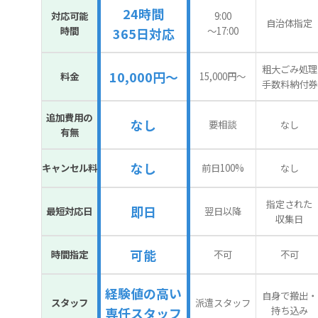
24時間
対応可能
9:00
自治体指定
時間
〜17:00
365日対応
粗大ごみ処理
10,000円～
料金
15,000円〜
手数料納付券
追加費用の
なし
要相談
なし
有無
なし
キャンセル料
前日100%
なし
指定された
即日
最短対応日
翌日以降
収集日
可能
時間指定
不可
不可
経験値の高い
自身で搬出・
スタッフ
派遣スタッフ
持ち込み
専任スタッフ