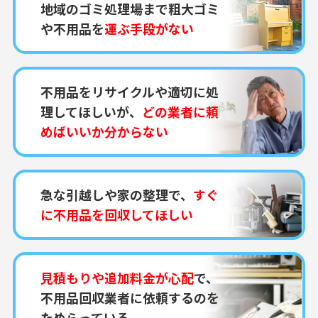
地域のゴミ処理場まで粗大ゴミ
や不用品を
運ぶ手段がない
不用品をリサイクルや適切に処
理してほしいが、
どの業者に頼
めばいいか分からない
急な引越しや家の整理で、
すぐ
に不用品を回収してほしい
見積もりや追加料金が心配
で、
不用品回収業者に依頼するのを
ためらっている