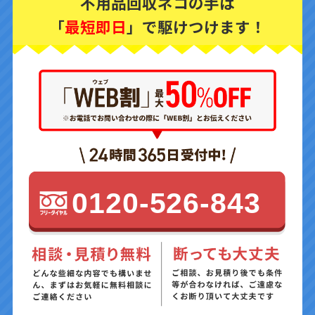
不用品回収ネコの手は
「
最短即日
」で駆けつけます！
0120-526-843