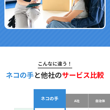
こんなに違う！
ネコの手
と他社の
サービス比較
ネコの手
A社
自治体