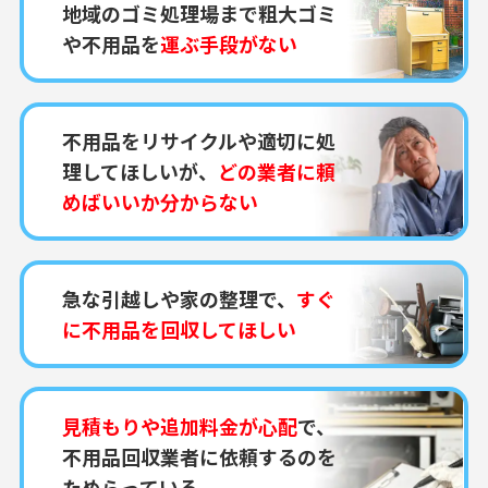
地域のゴミ処理場まで粗大ゴミ
や不用品を
運ぶ手段がない
不用品をリサイクルや適切に処
理してほしいが、
どの業者に頼
めばいいか分からない
急な引越しや家の整理で、
すぐ
に不用品を回収してほしい
見積もりや追加料金が心配
で、
不用品回収業者に依頼するのを
ためらっている