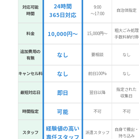
24時間
対応可能
9:00
自治体指定
時間
〜17:00
365日対応
粗大ごみ処理
10,000円～
料金
15,000円〜
手数料納付券
追加費用の
なし
要相談
なし
有無
なし
キャンセル料
前日100%
なし
指定された
即日
最短対応日
翌日以降
収集日
可能
時間指定
不可
不可
経験値の高い
自身で搬出・
スタッフ
派遣スタッフ
持ち込み
専任スタッフ