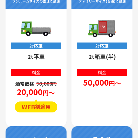
ワンルームサイズの整理に最適
ファミリーサイズ(普通)に最適
対応車
対応車
2t平車
2t箱車(半)
料金
料金
50,000
円～
通常価格
30,000円
20,000
円～