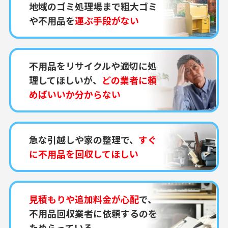
地域のゴミ処理場まで粗大ゴミ
や不用品を
運ぶ手段がない
不用品をリサイクルや適切に処
理してほしいが、
どの業者に頼
めばいいか分からない
急な引越しや家の整理で、
すぐ
に不用品を回収してほしい
見積もりや追加料金が心配
で、
不用品回収業者に依頼するのを
ためらっている