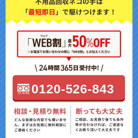
不用品回収ネコの手は
「
最短即日
」で駆けつけます！
0120-526-843