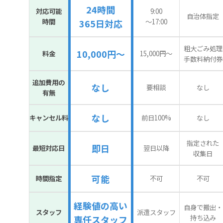
24時間
対応可能
9:00
自治体指定
時間
〜17:00
365日対応
粗大ごみ処理
10,000円～
料金
15,000円〜
手数料納付券
追加費用の
なし
要相談
なし
有無
なし
キャンセル料
前日100%
なし
指定された
即日
最短対応日
翌日以降
収集日
可能
時間指定
不可
不可
経験値の高い
自身で搬出・
スタッフ
派遣スタッフ
持ち込み
専任スタッフ