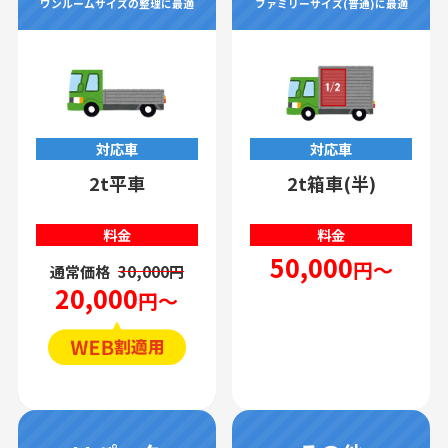
ワンルームサイズの整理に最適
ファミリーサイズ(普通)に最適
対応車
対応車
2t平車
2t箱車(半)
料金
料金
50,000
円～
通常価格
30,000円
20,000
円～