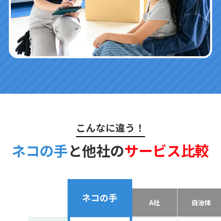
こんなに違う！
ネコの手
と他社の
サービス比較
ネコの手
A社
自治体