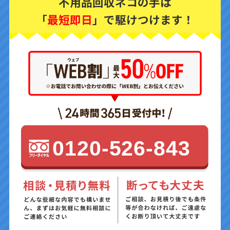
不用品回収ネコの手は
「
最短即日
」で駆けつけます！
0120-526-843