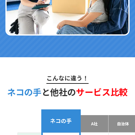
こんなに違う！
ネコの手
と他社の
サービス比較
ネコの手
A社
自治体