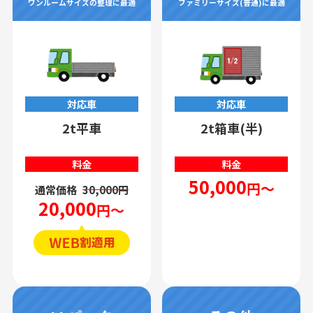
ワンルームサイズの整理に最適
ファミリーサイズ(普通)に最適
対応車
対応車
2t平車
2t箱車(半)
料金
料金
50,000
円～
通常価格
30,000円
20,000
円～