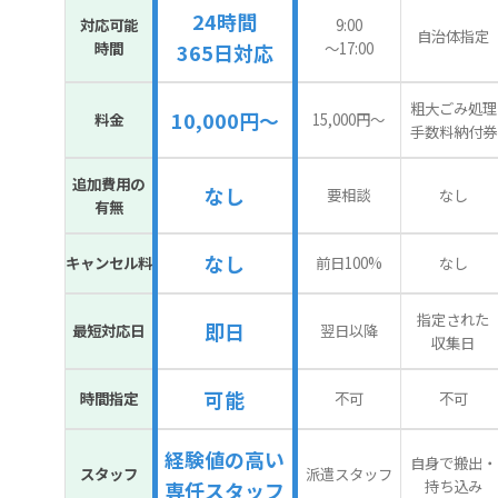
24時間
対応可能
9:00
自治体指定
時間
〜17:00
365日対応
粗大ごみ処理
10,000円～
料金
15,000円〜
手数料納付券
追加費用の
なし
要相談
なし
有無
なし
キャンセル料
前日100%
なし
指定された
即日
最短対応日
翌日以降
収集日
可能
時間指定
不可
不可
経験値の高い
自身で搬出・
スタッフ
派遣スタッフ
持ち込み
専任スタッフ