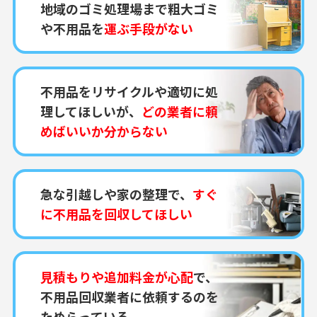
地域のゴミ処理場まで粗大ゴミ
や不用品を
運ぶ手段がない
不用品をリサイクルや適切に処
理してほしいが、
どの業者に頼
めばいいか分からない
急な引越しや家の整理で、
すぐ
に不用品を回収してほしい
見積もりや追加料金が心配
で、
不用品回収業者に依頼するのを
ためらっている