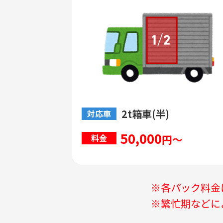
2t箱車(半)
対応車
50,000
円～
料金
※各パック料金
※繁忙期などに