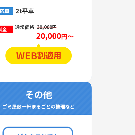
2t平車
応車
通常価格
30,000円
料金
20,000
円～
その他
ゴミ屋敷一軒まるごとの整理など