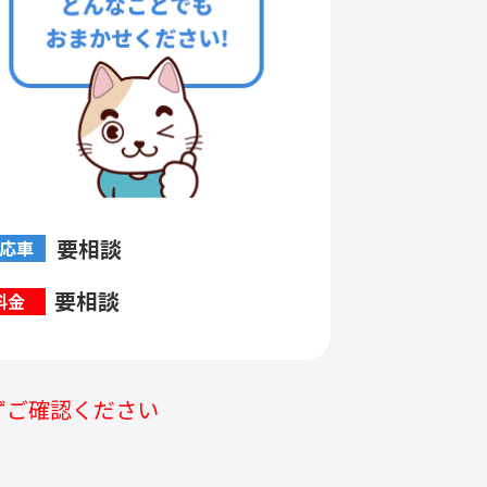
要相談
応車
要相談
料金
ずご確認ください