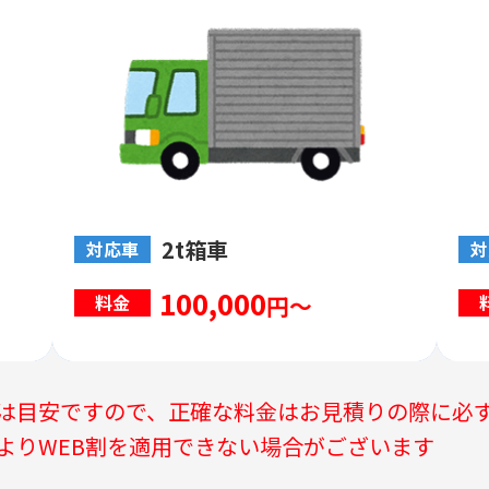
2t箱車
対応車
対
100,000
円～
料金
は目安ですので、正確な料金はお見積りの際に必
よりWEB割を適用できない場合がございます