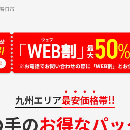
春日市
九州エリア
最安価格
帯!!
の手の
お得なパッ