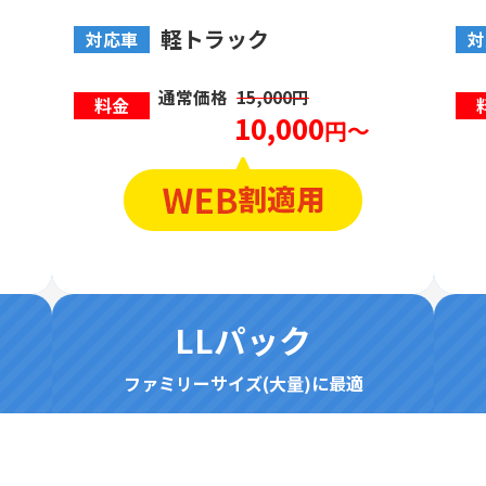
軽トラック
対応車
対
通常価格
15,000円
料金
10,000
円～
LLパック
ファミリーサイズ(大量)に最適