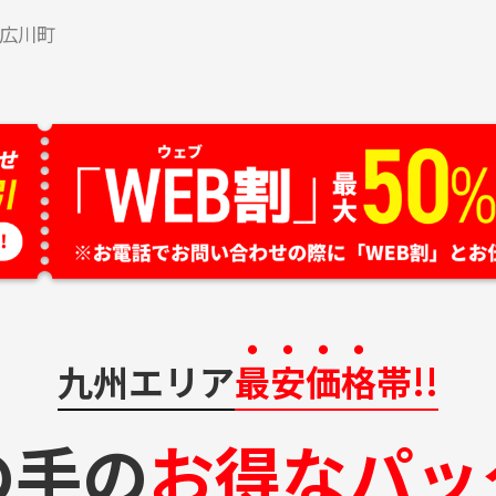
広川町
九州エリア
最安価格
帯!!
の手の
お得なパッ