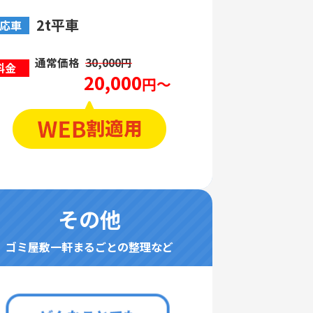
2t平車
応車
通常価格
30,000円
料金
20,000
円～
その他
ゴミ屋敷一軒まるごとの整理など