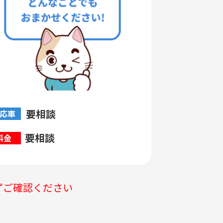
要相談
応車
要相談
料金
ずご確認ください