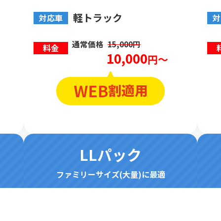
軽トラック
対応車
対
通常価格
15,000円
料金
10,000
円～
LLパック
ファミリーサイズ(大量)に最適