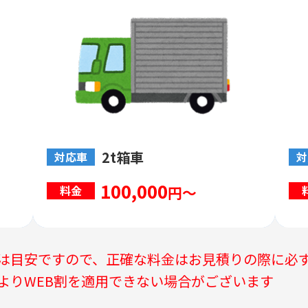
2t箱車
対応車
対
100,000
円～
料金
は目安ですので、正確な料金はお見積りの際に必
よりWEB割を適用できない場合がございます