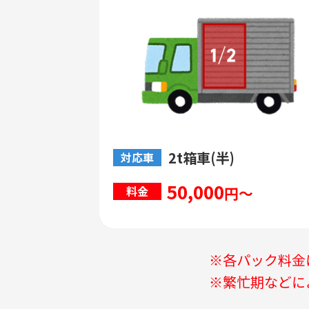
2t箱車(半)
対応車
50,000
円～
料金
※各パック料金
※繁忙期などに