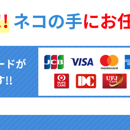
!
ネコの手
にお
ードが
!!