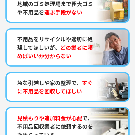
地域のゴミ処理場まで粗大ゴミ
や不用品を
運ぶ手段がない
不用品をリサイクルや適切に処
理してほしいが、
どの業者に頼
めばいいか分からない
急な引越しや家の整理で、
すぐ
に不用品を回収してほしい
見積もりや追加料金が心配
で、
不用品回収業者に依頼するのを
ためらっている