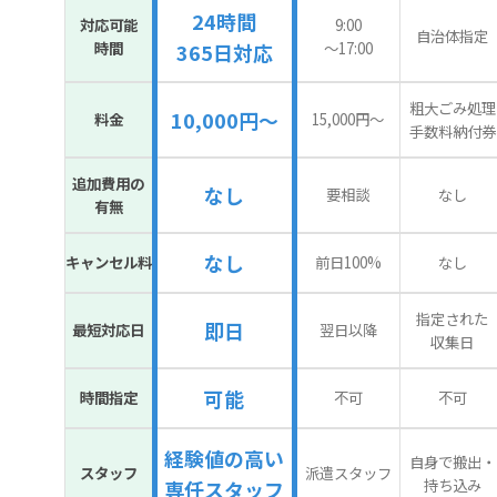
24時間
対応可能
9:00
自治体指定
時間
〜17:00
365日対応
粗大ごみ処理
10,000円～
料金
15,000円〜
手数料納付券
追加費用の
なし
要相談
なし
有無
なし
キャンセル料
前日100%
なし
指定された
即日
最短対応日
翌日以降
収集日
可能
時間指定
不可
不可
経験値の高い
自身で搬出・
スタッフ
派遣スタッフ
持ち込み
専任スタッフ