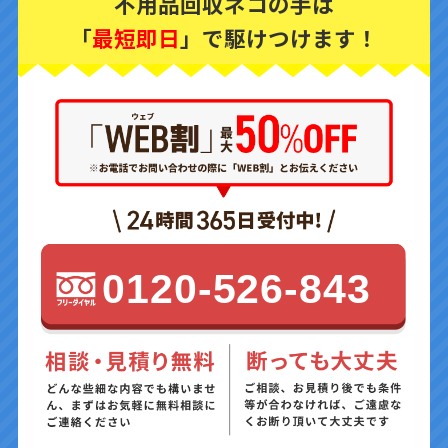
不用品回収ネコの手は
「
最短即日
」で駆けつけます！
0120-526-843