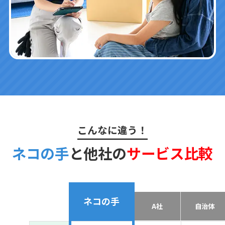
こんなに違う！
ネコの手
と他社の
サービス比較
ネコの手
A社
自治体