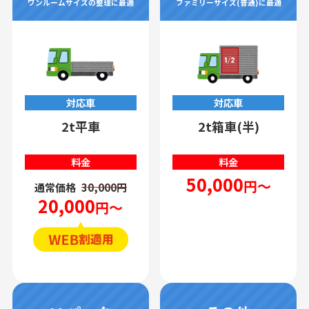
ワンルームサイズの整理に最適
ファミリーサイズ(普通)に最適
対応車
対応車
2t平車
2t箱車(半)
料金
料金
50,000
円～
通常価格
30,000円
20,000
円～