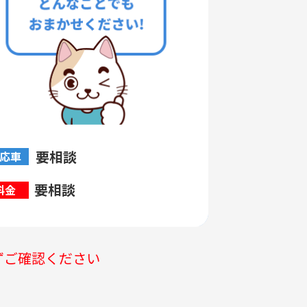
要相談
応車
要相談
料金
ずご確認ください