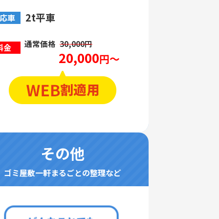
2t平車
応車
通常価格
30,000円
料金
20,000
円～
その他
ゴミ屋敷一軒まるごとの整理など