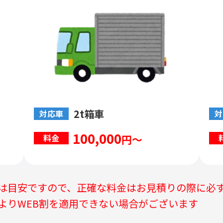
2t箱車
対応車
対
100,000
円～
料金
は目安ですので、正確な料金はお見積りの際に必
よりWEB割を適用できない場合がございます