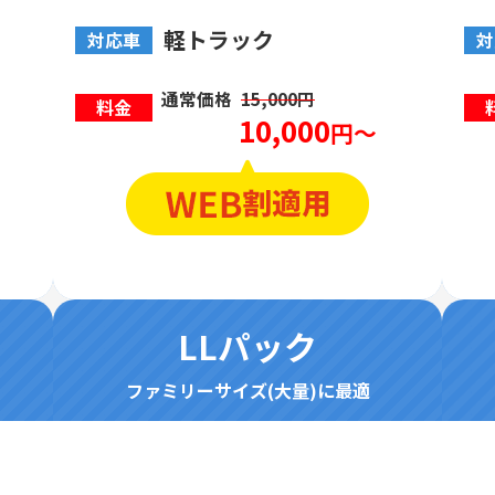
軽トラック
対応車
対
通常価格
15,000円
料金
10,000
円～
LLパック
ファミリーサイズ(大量)に最適