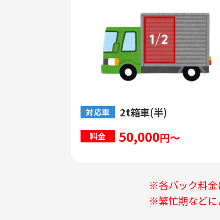
2t箱車(半)
対応車
50,000
円～
料金
※各パック料金
※繁忙期などに