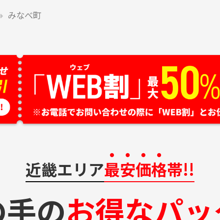
みなべ町
近畿エリア
最安価格
帯!!
の手の
お得なパッ