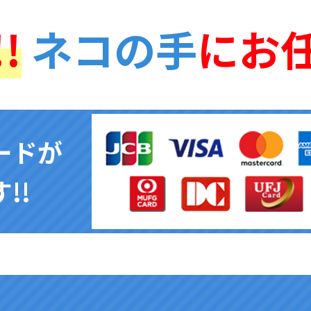
!
ネコの手
にお
ードが
!!