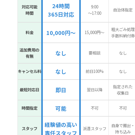
24時間
対応可能
9:00
自治体指定
時間
〜17:00
365日対応
粗大ごみ処理
10,000円～
料金
15,000円〜
手数料納付券
追加費用の
なし
要相談
なし
有無
なし
キャンセル料
前日100%
なし
指定された
即日
最短対応日
翌日以降
収集日
可能
時間指定
不可
不可
経験値の高い
自身で搬出・
スタッフ
派遣スタッフ
持ち込み
専任スタッフ