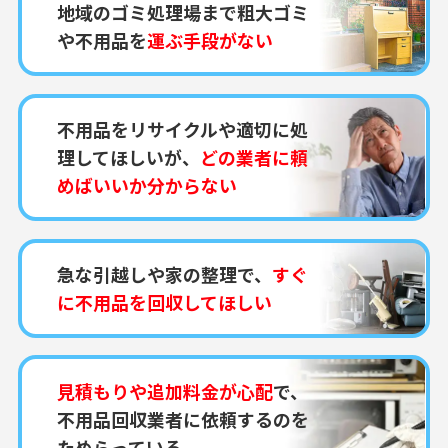
地域のゴミ処理場まで粗大ゴミ
や不用品を
運ぶ手段がない
不用品をリサイクルや適切に処
理してほしいが、
どの業者に頼
めばいいか分からない
急な引越しや家の整理で、
すぐ
に不用品を回収してほしい
見積もりや追加料金が心配
で、
不用品回収業者に依頼するのを
ためらっている