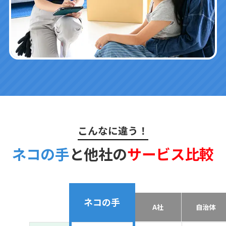
こんなに違う！
ネコの手
と他社の
サービス比較
ネコの手
A社
自治体