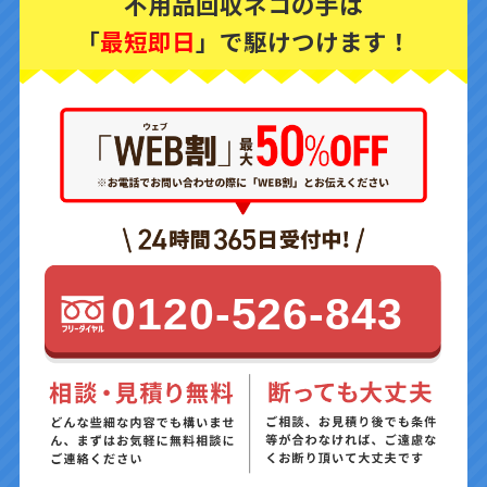
不用品回収ネコの手は
「
最短即日
」で駆けつけます！
0120-526-843