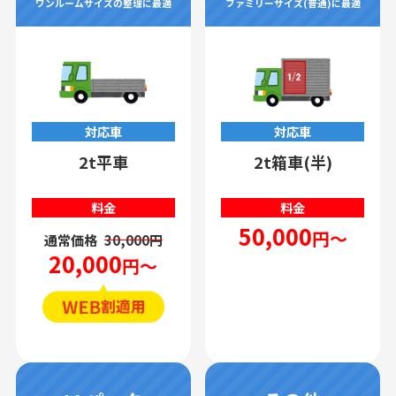
ワンルームサイズの整理に最適
ファミリーサイズ(普通)に最適
対応車
対応車
2t平車
2t箱車(半)
料金
料金
50,000
円～
通常価格
30,000円
20,000
円～