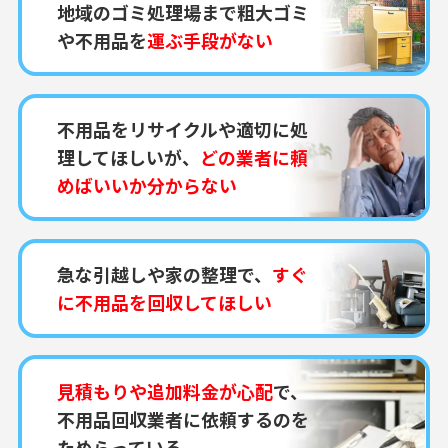
地域のゴミ処理場まで粗大ゴミ
や不用品を
運ぶ手段がない
不用品をリサイクルや適切に処
理してほしいが、
どの業者に頼
めばいいか分からない
急な引越しや家の整理で、
すぐ
に不用品を回収してほしい
見積もりや追加料金が心配
で、
不用品回収業者に依頼するのを
ためらっている