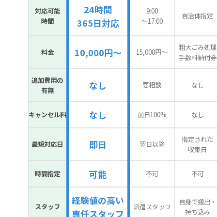
24時間
対応可能
9:00
自治体指定
時間
〜17:00
365日対応
粗大ごみ処理
10,000円～
料金
15,000円〜
手数料納付券
追加費用の
なし
要相談
なし
有無
なし
キャンセル料
前日100%
なし
指定された
即日
最短対応日
翌日以降
収集日
可能
時間指定
不可
不可
経験値の高い
自身で搬出・
スタッフ
派遣スタッフ
持ち込み
専任スタッフ