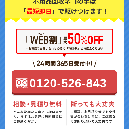
不用品回収ネコの手は
「
最短即日
」で駆けつけます！
0120-526-843