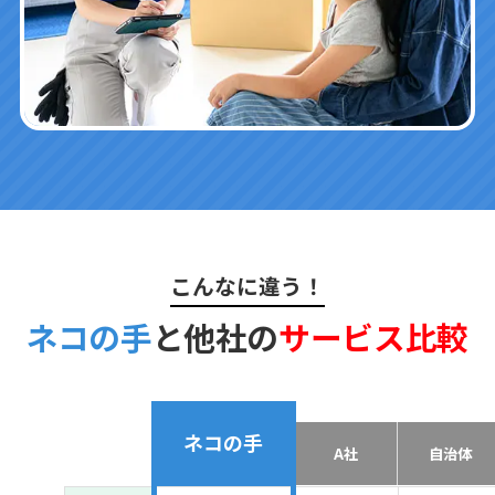
こんなに違う！
ネコの手
と他社の
サービス比較
ネコの手
A社
自治体