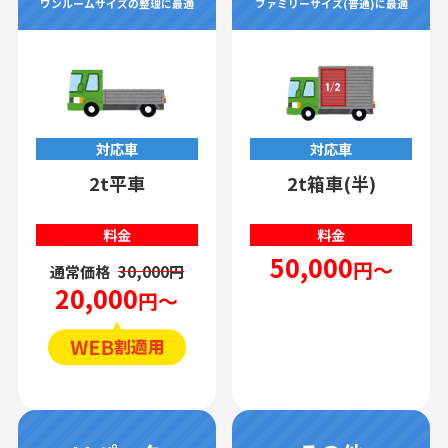
ワンルームサイズの整理に最適
ファミリーサイズ(普通)に最適
対応車
対応車
2t平車
2t箱車(半)
料金
料金
50,000
円～
通常価格
30,000円
20,000
円～