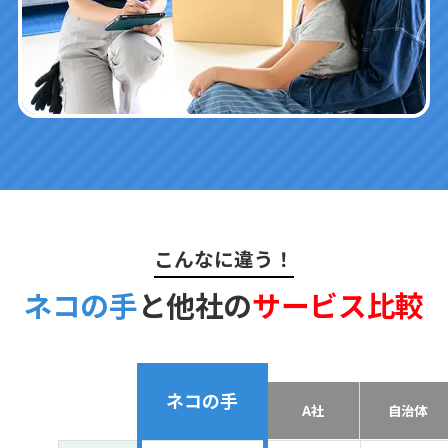
こんなに違う！
ネコの手
と他社の
サービス比較
ネコの手
A社
自治体