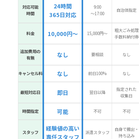
24時間
対応可能
9:00
自治体指定
時間
〜17:00
365日対応
粗大ごみ処理
10,000円～
料金
15,000円〜
手数料納付券
追加費用の
なし
要相談
なし
有無
なし
キャンセル料
前日100%
なし
指定された
即日
最短対応日
翌日以降
収集日
可能
時間指定
不可
不可
経験値の高い
自身で搬出・
スタッフ
派遣スタッフ
持ち込み
専任スタッフ