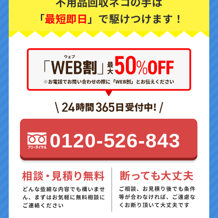
不用品回収ネコの手は
「
最短即日
」で駆けつけます！
0120-526-843