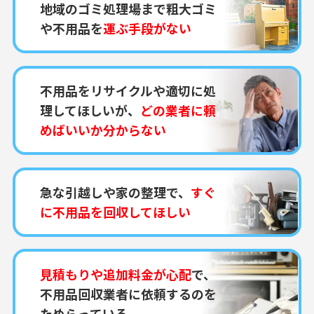
地域のゴミ処理場まで粗大ゴミ
や不用品を
運ぶ手段がない
不用品をリサイクルや適切に処
理してほしいが、
どの業者に頼
めばいいか分からない
急な引越しや家の整理で、
すぐ
に不用品を回収してほしい
見積もりや追加料金が心配
で、
不用品回収業者に依頼するのを
ためらっている