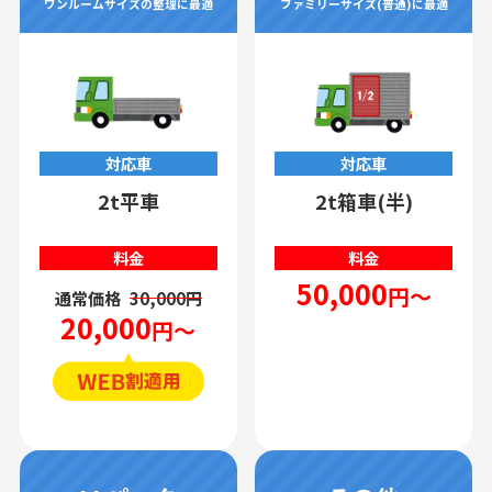
ワンルームサイズの整理に最適
ファミリーサイズ(普通)に最適
対応車
対応車
2t平車
2t箱車(半)
料金
料金
50,000
円～
通常価格
30,000円
20,000
円～