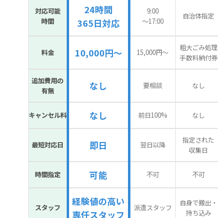
24時間
対応可能
9:00
自治体指定
時間
〜17:00
365日対応
粗大ごみ処理
10,000円～
料金
15,000円〜
手数料納付券
追加費用の
なし
要相談
なし
有無
なし
キャンセル料
前日100%
なし
指定された
即日
最短対応日
翌日以降
収集日
可能
時間指定
不可
不可
経験値の高い
自身で搬出・
スタッフ
派遣スタッフ
持ち込み
専任スタッフ