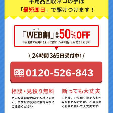
不用品回収ネコの手は
「
最短即日
」で駆けつけます！
0120-526-843