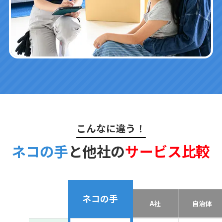
こんなに違う！
ネコの手
と他社の
サービス比較
ネコの手
A社
自治体