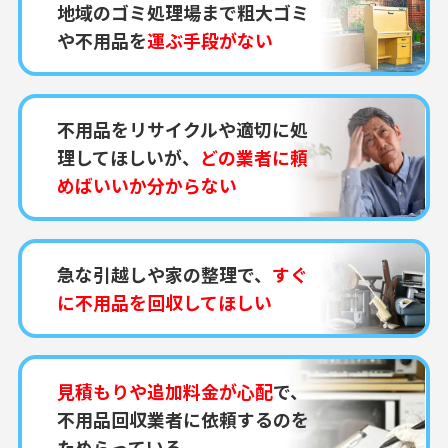
地域のゴミ処理場まで粗大ゴミ
や不用品を
運ぶ手段がない
不用品をリサイクルや適切に処
理してほしいが、
どの業者に頼
めばいいか分からない
急な引越しや家の整理で、
すぐ
に不用品を回収してほしい
見積もりや追加料金が心配
で、
不用品回収業者に依頼するのを
ためらっている