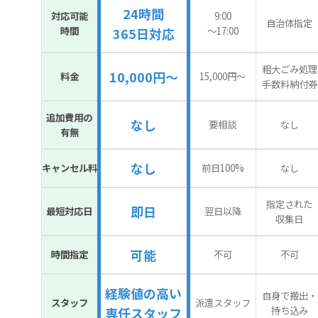
24時間
対応可能
9:00
自治体指定
時間
〜17:00
365日対応
粗大ごみ処理
10,000円～
料金
15,000円〜
手数料納付券
追加費用の
なし
要相談
なし
有無
なし
キャンセル料
前日100%
なし
指定された
即日
最短対応日
翌日以降
収集日
可能
時間指定
不可
不可
経験値の高い
自身で搬出・
スタッフ
派遣スタッフ
持ち込み
専任スタッフ