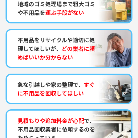
地域のゴミ処理場まで粗大ゴミ
や不用品を
運ぶ手段がない
不用品をリサイクルや適切に処
理してほしいが、
どの業者に頼
めばいいか分からない
急な引越しや家の整理で、
すぐ
に不用品を回収してほしい
見積もりや追加料金が心配
で、
不用品回収業者に依頼するのを
ためらっている