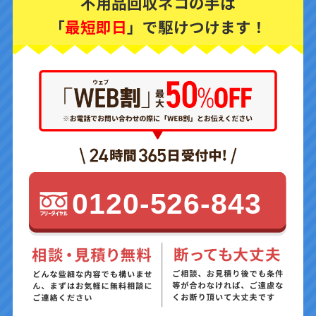
不用品回収ネコの手は
「
最短即日
」で駆けつけます！
0120-526-843