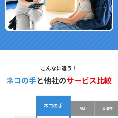
こんなに違う！
ネコの手
と他社の
サービス比較
ネコの手
A社
自治体