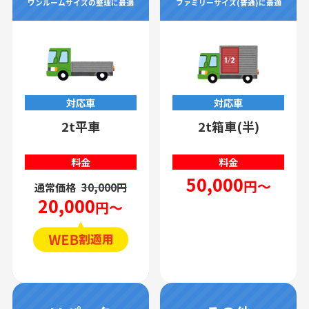
ワンルームサイズの整理に最適
ファミリーサイズ(普通)に最適
対応車
対応車
2t平車
2t箱車(半)
料金
料金
50,000
円～
通常価格
30,000円
20,000
円～