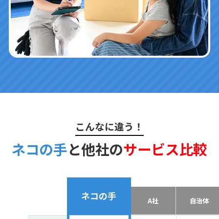
こんなに違う！
ネコの手
と他社の
サービス比較
ネコの手
A社
自治体