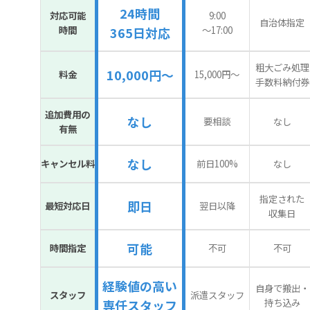
24時間
対応可能
9:00
自治体指定
時間
〜17:00
365日対応
粗大ごみ処理
10,000円～
料金
15,000円〜
手数料納付券
追加費用の
なし
要相談
なし
有無
なし
キャンセル料
前日100%
なし
指定された
即日
最短対応日
翌日以降
収集日
可能
時間指定
不可
不可
経験値の高い
自身で搬出・
スタッフ
派遣スタッフ
持ち込み
専任スタッフ