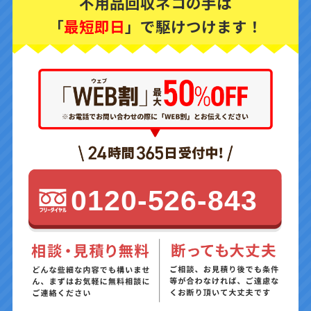
不用品回収ネコの手は
「
最短即日
」で駆けつけます！
0120-526-843