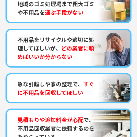
地域のゴミ処理場まで粗大ゴミ
や不用品を
運ぶ手段がない
不用品をリサイクルや適切に処
理してほしいが、
どの業者に頼
めばいいか分からない
急な引越しや家の整理で、
すぐ
に不用品を回収してほしい
見積もりや追加料金が心配
で、
不用品回収業者に依頼するのを
ためらっている