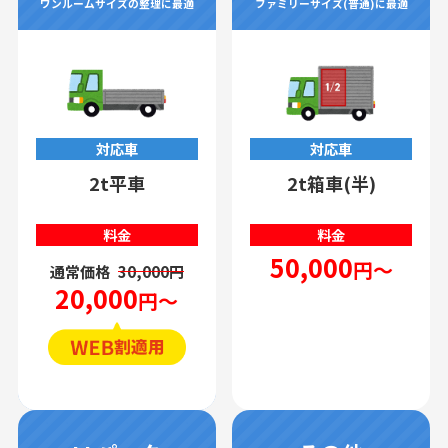
ワンルームサイズの整理に最適
ファミリーサイズ(普通)に最適
対応車
対応車
2t平車
2t箱車(半)
料金
料金
50,000
円～
通常価格
30,000円
20,000
円～