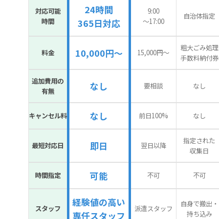
24時間
対応可能
9:00
自治体指定
時間
〜17:00
365日対応
粗大ごみ処理
10,000円～
料金
15,000円〜
手数料納付券
追加費用の
なし
要相談
なし
有無
なし
キャンセル料
前日100%
なし
指定された
即日
最短対応日
翌日以降
収集日
可能
時間指定
不可
不可
経験値の高い
自身で搬出・
スタッフ
派遣スタッフ
持ち込み
専任スタッフ