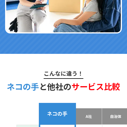
こんなに違う！
ネコの手
と他社の
サービス比較
ネコの手
A社
自治体