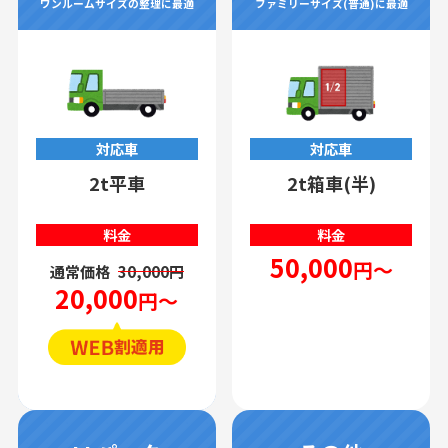
ワンルームサイズの整理に最適
ファミリーサイズ(普通)に最適
対応車
対応車
2t平車
2t箱車(半)
料金
料金
50,000
円～
通常価格
30,000円
20,000
円～