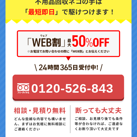
不用品回収ネコの手は
「
最短即日
」で駆けつけます！
0120-526-843