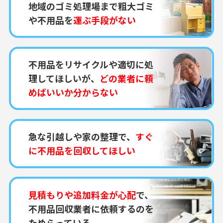
地域のゴミ処理場まで粗大ゴミ
や不用品を
運ぶ手段がない
不用品をリサイクルや適切に処
理してほしいが、
どの業者に頼
めばいいか分からない
急な引越しや家の整理で、
すぐ
に不用品を回収してほしい
見積もりや追加料金が心配
で、
不用品回収業者に依頼するのを
ためらっている