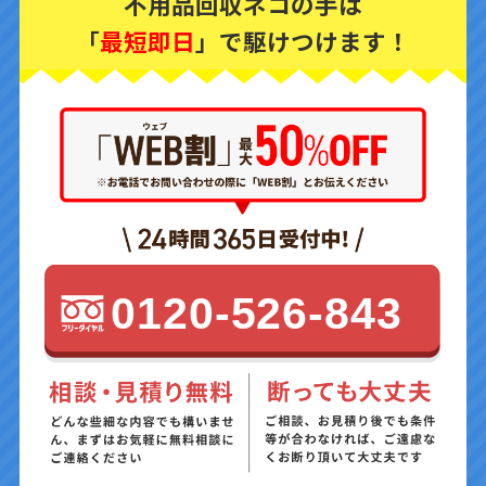
不用品回収ネコの手は
「
最短即日
」で駆けつけます！
0120-526-843