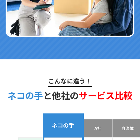
こんなに違う！
ネコの手
と他社の
サービス比較
ネコの手
A社
自治体