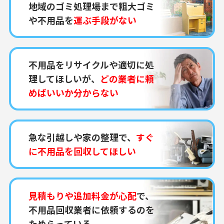
地域のゴミ処理場まで粗大ゴミ
や不用品を
運ぶ手段がない
不用品をリサイクルや適切に処
理してほしいが、
どの業者に頼
めばいいか分からない
急な引越しや家の整理で、
すぐ
に不用品を回収してほしい
見積もりや追加料金が心配
で、
不用品回収業者に依頼するのを
ためらっている