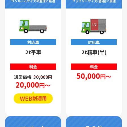
ワンルームサイズの整理に最適
ファミリーサイズ(普通)に最適
対応車
対応車
2t平車
2t箱車(半)
料金
料金
50,000
円～
通常価格
30,000円
20,000
円～