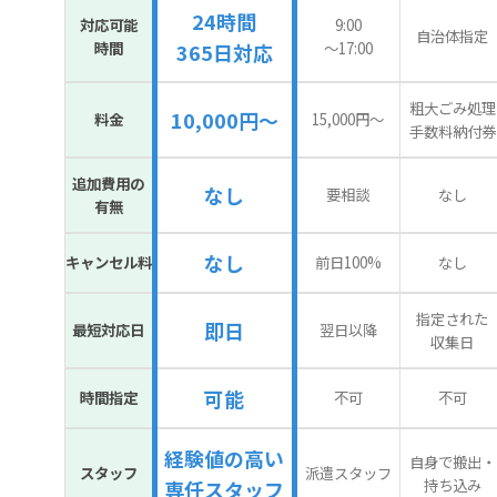
24時間
対応可能
9:00
自治体指定
時間
〜17:00
365日対応
粗大ごみ処理
10,000円～
料金
15,000円〜
手数料納付券
追加費用の
なし
要相談
なし
有無
なし
キャンセル料
前日100%
なし
指定された
即日
最短対応日
翌日以降
収集日
可能
時間指定
不可
不可
経験値の高い
自身で搬出・
スタッフ
派遣スタッフ
持ち込み
専任スタッフ